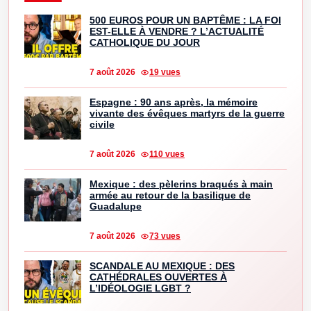
500 EUROS POUR UN BAPTÊME : LA FOI
EST-ELLE À VENDRE ? L’ACTUALITÉ
CATHOLIQUE DU JOUR
7 août 2026
19 vues
Espagne : 90 ans après, la mémoire
vivante des évêques martyrs de la guerre
civile
7 août 2026
110 vues
Mexique : des pèlerins braqués à main
armée au retour de la basilique de
Guadalupe
7 août 2026
73 vues
SCANDALE AU MEXIQUE : DES
CATHÉDRALES OUVERTES À
L’IDÉOLOGIE LGBT ?