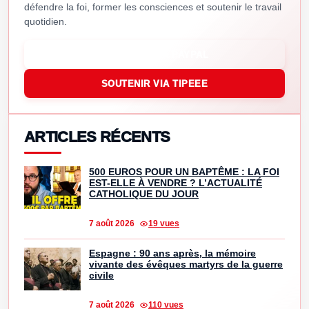
défendre la foi, former les consciences et soutenir le travail
quotidien.
SOUTENIR VIA PAYPAL
SOUTENIR VIA TIPEEE
ARTICLES RÉCENTS
500 EUROS POUR UN BAPTÊME : LA FOI
EST-ELLE À VENDRE ? L’ACTUALITÉ
CATHOLIQUE DU JOUR
7 août 2026
19 vues
Espagne : 90 ans après, la mémoire
vivante des évêques martyrs de la guerre
civile
7 août 2026
110 vues