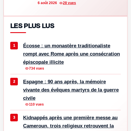
6 août 2026
28 vues
LES PLUS LUS
Écosse : un monastère traditionaliste
rompt avec Rome après une consécration
épiscopale illicite
734 vues
Espagne : 90 ans après, la mémoire
vivante des évêques martyrs de la guerre
civile
110 vues
Kidnappés après une première messe au
Cameroun, trois religieux retrouvent la