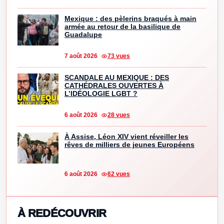
Mexique : des pèlerins braqués à main
armée au retour de la basilique de
Guadalupe
7 août 2026
73 vues
SCANDALE AU MEXIQUE : DES
CATHÉDRALES OUVERTES À
L’IDÉOLOGIE LGBT ?
6 août 2026
28 vues
À Assise, Léon XIV vient réveiller les
rêves de milliers de jeunes Européens
6 août 2026
62 vues
À REDÉCOUVRIR