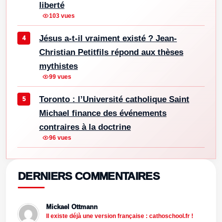
liberté
103 vues
Jésus a-t-il vraiment existé ? Jean-
Christian Petitfils répond aux thèses
mythistes
99 vues
Toronto : l’Université catholique Saint
Michael finance des événements
contraires à la doctrine
96 vues
DERNIERS COMMENTAIRES
Mickael Ottmann
Il existe déjà une version française : cathoschool.fr !