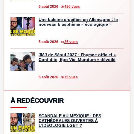
6 août 2026
490 vues
Une baleine crucifiée en Allemagne : le
nouveau blasphème « écologique »
5 août 2026
25 vues
JMJ de Séoul 2027 : l’hymne officiel «
Confidite, Ego Vici Mundum » dévoilé
5 août 2026
75 vues
À REDÉCOUVRIR
SCANDALE AU MEXIQUE : DES
CATHÉDRALES OUVERTES À
L’IDÉOLOGIE LGBT ?