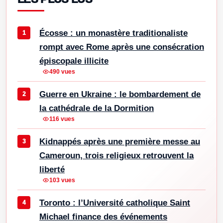
Écosse : un monastère traditionaliste
rompt avec Rome après une consécration
épiscopale illicite
490 vues
Guerre en Ukraine : le bombardement de
la cathédrale de la Dormition
116 vues
Kidnappés après une première messe au
Cameroun, trois religieux retrouvent la
liberté
103 vues
Toronto : l’Université catholique Saint
Michael finance des événements