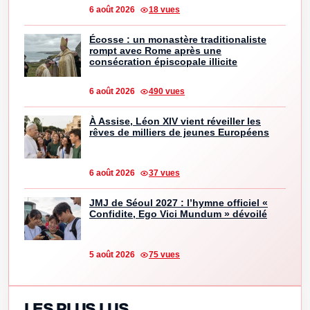
6 août 2026
18 vues
Écosse : un monastère traditionaliste
rompt avec Rome après une
consécration épiscopale illicite
6 août 2026
490 vues
À Assise, Léon XIV vient réveiller les
rêves de milliers de jeunes Européens
6 août 2026
37 vues
JMJ de Séoul 2027 : l’hymne officiel «
Confidite, Ego Vici Mundum » dévoilé
5 août 2026
75 vues
LES PLUS LUS