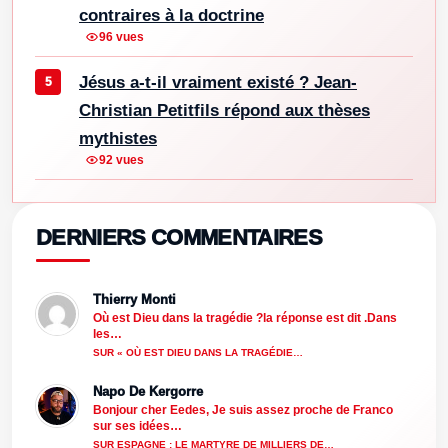
contraires à la doctrine
96 vues
Jésus a-t-il vraiment existé ? Jean-
Christian Petitfils répond aux thèses
mythistes
92 vues
DERNIERS COMMENTAIRES
Thierry Monti
Où est Dieu dans la tragédie ?la réponse est dit .Dans
les…
SUR « OÙ EST DIEU DANS LA TRAGÉDIE…
Napo De Kergorre
Bonjour cher Eedes, Je suis assez proche de Franco
sur ses idées…
SUR ESPAGNE : LE MARTYRE DE MILLIERS DE…