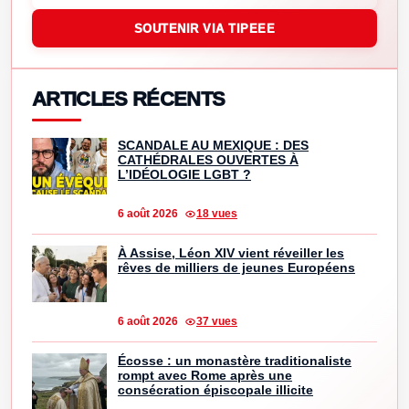
SOUTENIR VIA TIPEEE
ARTICLES RÉCENTS
SCANDALE AU MEXIQUE : DES
CATHÉDRALES OUVERTES À
L’IDÉOLOGIE LGBT ?
6 août 2026
18 vues
À Assise, Léon XIV vient réveiller les
rêves de milliers de jeunes Européens
6 août 2026
37 vues
Écosse : un monastère traditionaliste
rompt avec Rome après une
consécration épiscopale illicite