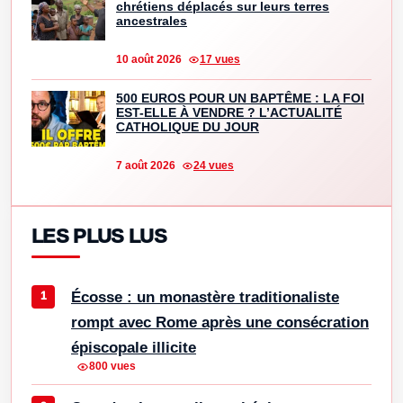
chrétiens déplacés sur leurs terres
ancestrales
10 août 2026
17 vues
500 EUROS POUR UN BAPTÊME : LA FOI
EST-ELLE À VENDRE ? L’ACTUALITÉ
CATHOLIQUE DU JOUR
7 août 2026
24 vues
LES PLUS LUS
Écosse : un monastère traditionaliste
rompt avec Rome après une consécration
épiscopale illicite
800 vues