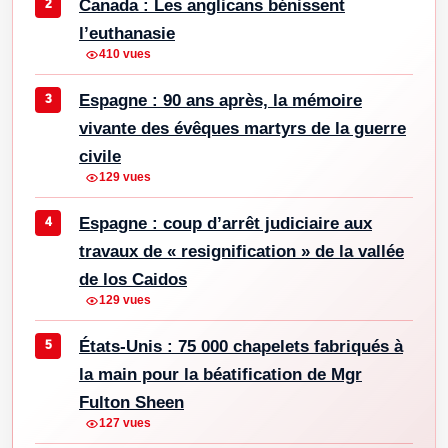
Canada : Les anglicans bénissent
l’euthanasie
410 vues
Espagne : 90 ans après, la mémoire
vivante des évêques martyrs de la guerre
civile
129 vues
Espagne : coup d’arrêt judiciaire aux
travaux de « resignification » de la vallée
de los Caidos
129 vues
États-Unis : 75 000 chapelets fabriqués à
la main pour la béatification de Mgr
Fulton Sheen
127 vues