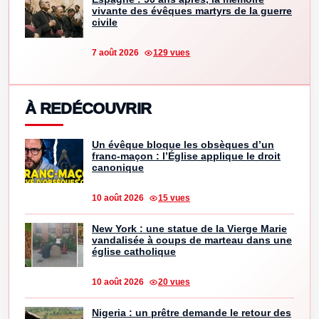
vivante des évêques martyrs de la guerre
civile
7 août 2026
129 vues
À REDÉCOUVRIR
Un évêque bloque les obsèques d’un
franc-maçon : l’Église applique le droit
canonique
10 août 2026
15 vues
New York : une statue de la Vierge Marie
vandalisée à coups de marteau dans une
église catholique
10 août 2026
20 vues
Nigeria : un prêtre demande le retour des