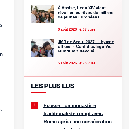
À Assise, Léon XIV vient
réveiller les rêves de milliers
de jeunes Européens
ls
6 août 2026
37 vues
JMJ de Séoul 2027 : l’hymne
officiel « Confidite, Ego Vici
Mundum » dévoilé
on
5 août 2026
75 vues
LES PLUS LUS
Écosse : un monastère
s
traditionaliste rompt avec
Rome après une consécration