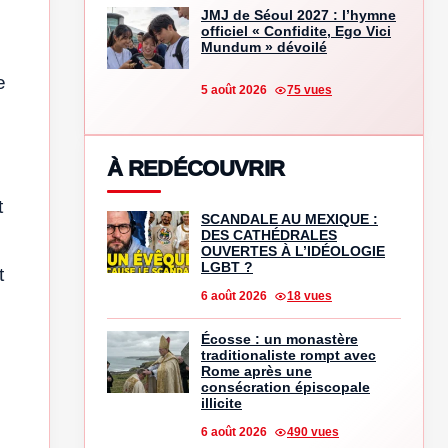
JMJ de Séoul 2027 : l’hymne
officiel « Confidite, Ego Vici
Mundum » dévoilé
e
5 août 2026
75 vues
À REDÉCOUVRIR
t
SCANDALE AU MEXIQUE :
DES CATHÉDRALES
OUVERTES À L’IDÉOLOGIE
LGBT ?
t
6 août 2026
18 vues
Écosse : un monastère
traditionaliste rompt avec
Rome après une
consécration épiscopale
illicite
6 août 2026
490 vues