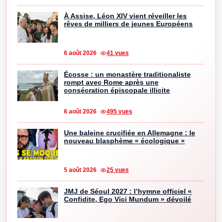
À Assise, Léon XIV vient réveiller les
rêves de milliers de jeunes Européens
6 août 2026
41 vues
Écosse : un monastère traditionaliste
rompt avec Rome après une
consécration épiscopale illicite
6 août 2026
495 vues
Une baleine crucifiée en Allemagne : le
nouveau blasphème « écologique »
5 août 2026
25 vues
JMJ de Séoul 2027 : l’hymne officiel «
Confidite, Ego Vici Mundum » dévoilé