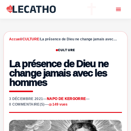
Accueil
/
CULTURE
/
La présence de Dieu ne change jamais avec…
CULTURE
La présence de Dieu ne
change jamais avec les
hommes
3 DÉCEMBRE 2021
—
NAPO DE KERGORRE
—
0 COMMENTAIRE(S)
—
149 vues