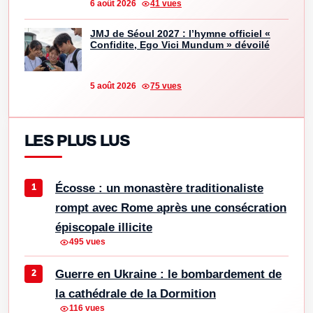
6 août 2026
41 vues
JMJ de Séoul 2027 : l’hymne officiel «
Confidite, Ego Vici Mundum » dévoilé
5 août 2026
75 vues
LES PLUS LUS
Écosse : un monastère traditionaliste
rompt avec Rome après une consécration
épiscopale illicite
495 vues
Guerre en Ukraine : le bombardement de
la cathédrale de la Dormition
116 vues