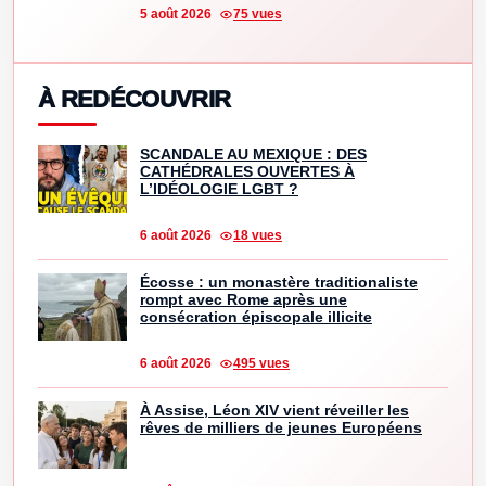
5 août 2026
75 vues
À REDÉCOUVRIR
SCANDALE AU MEXIQUE : DES
CATHÉDRALES OUVERTES À
L’IDÉOLOGIE LGBT ?
6 août 2026
18 vues
Écosse : un monastère traditionaliste
rompt avec Rome après une
consécration épiscopale illicite
6 août 2026
495 vues
À Assise, Léon XIV vient réveiller les
rêves de milliers de jeunes Européens