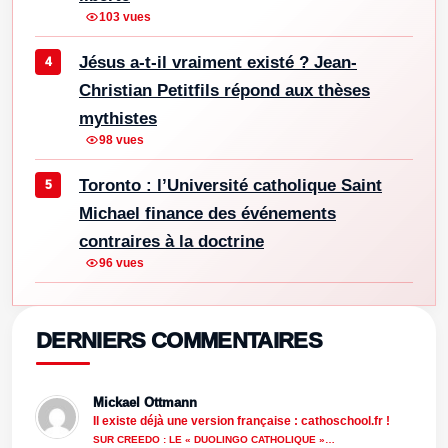
103 vues
Jésus a-t-il vraiment existé ? Jean-
Christian Petitfils répond aux thèses
mythistes
98 vues
Toronto : l’Université catholique Saint
Michael finance des événements
contraires à la doctrine
96 vues
DERNIERS COMMENTAIRES
Mickael Ottmann
Il existe déjà une version française : cathoschool.fr !
SUR CREEDO : LE « DUOLINGO CATHOLIQUE »…