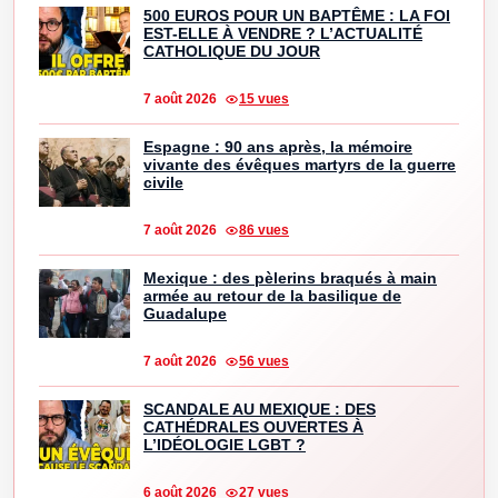
500 EUROS POUR UN BAPTÊME : LA FOI
EST-ELLE À VENDRE ? L’ACTUALITÉ
CATHOLIQUE DU JOUR
7 août 2026
15 vues
Espagne : 90 ans après, la mémoire
vivante des évêques martyrs de la guerre
civile
7 août 2026
86 vues
Mexique : des pèlerins braqués à main
armée au retour de la basilique de
Guadalupe
7 août 2026
56 vues
SCANDALE AU MEXIQUE : DES
CATHÉDRALES OUVERTES À
L’IDÉOLOGIE LGBT ?
6 août 2026
27 vues