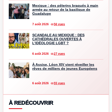
Mexique : des pèlerins braqués à main
armée au retour de la basilique de
Guadalupe
7 août 2026
56 vues
SCANDALE AU MEXIQUE : DES
CATHÉDRALES OUVERTES À
L’IDÉOLOGIE LGBT ?
6 août 2026
27 vues
À Assise, Léon XIV vient réveiller les
rêves de milliers de jeunes Européens
6 août 2026
55 vues
À REDÉCOUVRIR