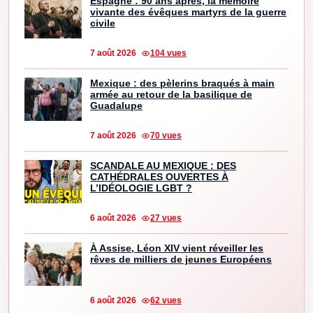
Espagne : 90 ans après, la mémoire
vivante des évêques martyrs de la guerre
civile
7 août 2026
104 vues
Mexique : des pèlerins braqués à main
armée au retour de la basilique de
Guadalupe
7 août 2026
70 vues
SCANDALE AU MEXIQUE : DES
CATHÉDRALES OUVERTES À
L’IDÉOLOGIE LGBT ?
6 août 2026
27 vues
À Assise, Léon XIV vient réveiller les
rêves de milliers de jeunes Européens
6 août 2026
62 vues