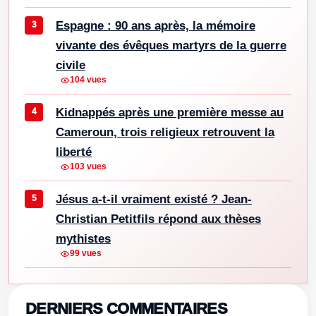
Espagne : 90 ans après, la mémoire
vivante des évêques martyrs de la guerre
civile
104 vues
Kidnappés après une première messe au
Cameroun, trois religieux retrouvent la
liberté
103 vues
Jésus a-t-il vraiment existé ? Jean-
Christian Petitfils répond aux thèses
mythistes
99 vues
DERNIERS COMMENTAIRES