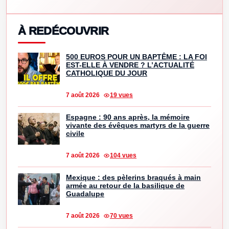
À REDÉCOUVRIR
500 EUROS POUR UN BAPTÊME : LA FOI
EST-ELLE À VENDRE ? L’ACTUALITÉ
CATHOLIQUE DU JOUR
7 août 2026
19 vues
Espagne : 90 ans après, la mémoire
vivante des évêques martyrs de la guerre
civile
7 août 2026
104 vues
Mexique : des pèlerins braqués à main
armée au retour de la basilique de
Guadalupe
7 août 2026
70 vues