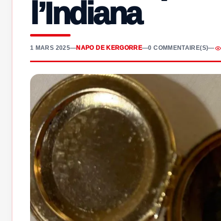
l’Indiana
1 MARS 2025
—
NAPO DE KERGORRE
—
0 COMMENTAIRE(S)
—