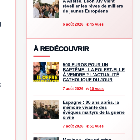
À Assise, Léon XIV vient
réveiller les rêves de milliers
de jeunes Européens
l
6 août 2026
45 vues
À REDÉCOUVRIR
500 EUROS POUR UN
BAPTÊME : LA FOI EST-ELLE
À VENDRE ? L’ACTUALITÉ
CATHOLIQUE DU JOUR
s
7 août 2026
10 vues
Espagne : 90 ans après, la
mémoire vivante des
évêques martyrs de la guerre
civile
7 août 2026
51 vues
Mexique : des pèlerins