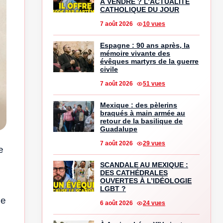
À VENDRE ? L’ACTUALITÉ
CATHOLIQUE DU JOUR
7 août 2026
10 vues
Espagne : 90 ans après, la
mémoire vivante des
évêques martyrs de la guerre
civile
7 août 2026
51 vues
Mexique : des pèlerins
braqués à main armée au
retour de la basilique de
Guadalupe
7 août 2026
29 vues
e
SCANDALE AU MEXIQUE :
DES CATHÉDRALES
OUVERTES À L’IDÉOLOGIE
LGBT ?
le
6 août 2026
24 vues