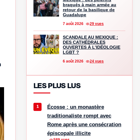
braqués à main armée au
retour de la basilique de
Guadalupe
7 août 2026
29 vues
SCANDALE AU MEXIQUE :
DES CATHÉDRALES
OUVERTES À L’IDÉOLOGIE
LGBT ?
6 août 2026
24 vues
n
LES PLUS LUS
Écosse : un monastère
traditionaliste rompt avec
Rome après une consécration
épiscopale illicite
589 vues