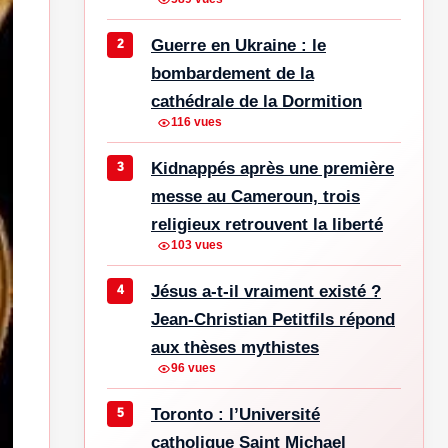
Guerre en Ukraine : le
bombardement de la
cathédrale de la Dormition
116 vues
Kidnappés après une première
messe au Cameroun, trois
religieux retrouvent la liberté
103 vues
Jésus a-t-il vraiment existé ?
Jean-Christian Petitfils répond
aux thèses mythistes
96 vues
Toronto : l’Université
catholique Saint Michael