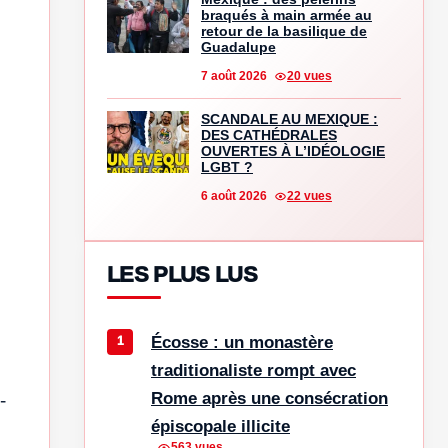
braqués à main armée au
retour de la basilique de
Guadalupe
7 août 2026
20 vues
SCANDALE AU MEXIQUE :
DES CATHÉDRALES
OUVERTES À L’IDÉOLOGIE
LGBT ?
6 août 2026
22 vues
LES PLUS LUS
Écosse : un monastère
traditionaliste rompt avec
Rome après une consécration
-
épiscopale illicite
563 vues