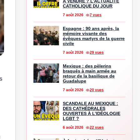
À VENDRE ? L’ACTUALITÉ
CATHOLIQUE DU JOUR
7 août 2026
7 vues
Espagne : 90 ans après, la
mémoire vivante des
évêques martyrs de la guerre
civile
7 août 2026
29 vues
Mexique : des pèlerins
braqués à main armée au
retour de la basilique de
s
Guadalupe
7 août 2026
20 vues
SCANDALE AU MEXIQUE :
DES CATHÉDRALES
OUVERTES À L’IDÉOLOGIE
LGBT ?
6 août 2026
22 vues
u