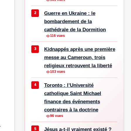
Guerre en Ukraine : le
bombardement de la
cathédrale de la Dormition
116 vues
Kidnappés après une première
messe au Cameroun, trois
religieux retrouvent la liberté
103 vues
Toronto : l’Université
catholique Saint Michael
finance des événements
contraires à la doctrine
96 vues
.
Jésus a-t-il vraiment existé ?