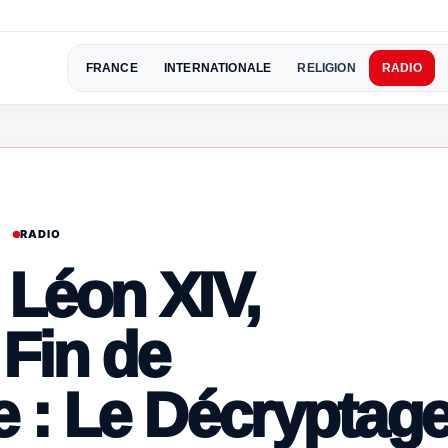
FRANCE
INTERNATIONALE
RELIGION
RADIO
RADIO
 Léon XIV,
 Fin de
 : Le Décryptag