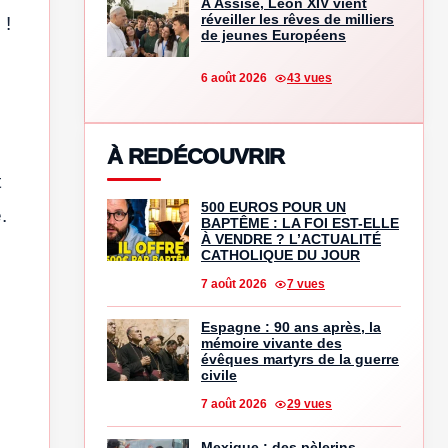
À Assise, Léon XIV vient
réveiller les rêves de milliers
 !
de jeunes Européens
6 août 2026
43 vues
À REDÉCOUVRIR
t
500 EUROS POUR UN
.
BAPTÊME : LA FOI EST-ELLE
À VENDRE ? L’ACTUALITÉ
CATHOLIQUE DU JOUR
7 août 2026
7 vues
Espagne : 90 ans après, la
mémoire vivante des
évêques martyrs de la guerre
civile
7 août 2026
29 vues
Mexique : des pèlerins