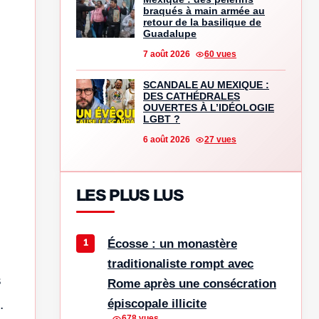
braqués à main armée au
retour de la basilique de
Guadalupe
7 août 2026
60 vues
SCANDALE AU MEXIQUE :
DES CATHÉDRALES
OUVERTES À L’IDÉOLOGIE
LGBT ?
6 août 2026
27 vues
LES PLUS LUS
,
Écosse : un monastère
traditionaliste rompt avec
s
Rome après une consécration
épiscopale illicite
.
678 vues