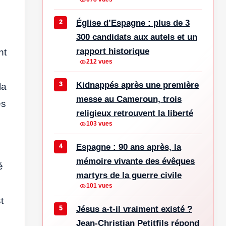
Église d’Espagne : plus de 3
300 candidats aux autels et un
rapport historique
nt
212 vues
Kidnappés après une première
la
messe au Cameroun, trois
es
religieux retrouvent la liberté
103 vues
Espagne : 90 ans après, la
mémoire vivante des évêques
é
martyrs de la guerre civile
101 vues
t
Jésus a-t-il vraiment existé ?
Jean-Christian Petitfils répond