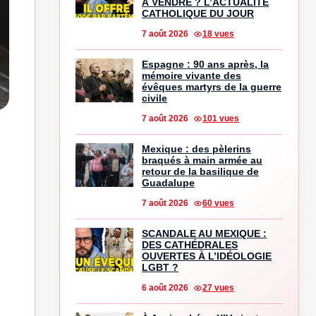
À VENDRE ? L’ACTUALITÉ
CATHOLIQUE DU JOUR
7 août 2026
18 vues
Espagne : 90 ans après, la
mémoire vivante des
évêques martyrs de la guerre
civile
7 août 2026
101 vues
Mexique : des pèlerins
braqués à main armée au
retour de la basilique de
Guadalupe
7 août 2026
60 vues
SCANDALE AU MEXIQUE :
DES CATHÉDRALES
OUVERTES À L’IDÉOLOGIE
LGBT ?
6 août 2026
27 vues