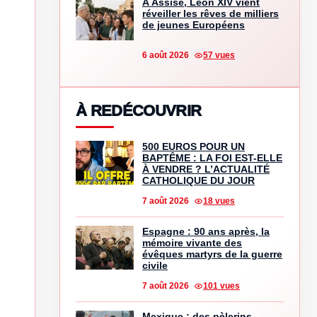
À Assise, Léon XIV vient
réveiller les rêves de milliers
de jeunes Européens
6 août 2026
57 vues
À REDÉCOUVRIR
500 EUROS POUR UN
BAPTÊME : LA FOI EST-ELLE
À VENDRE ? L’ACTUALITÉ
CATHOLIQUE DU JOUR
7 août 2026
18 vues
Espagne : 90 ans après, la
mémoire vivante des
évêques martyrs de la guerre
civile
7 août 2026
101 vues
Mexique : des pèlerins