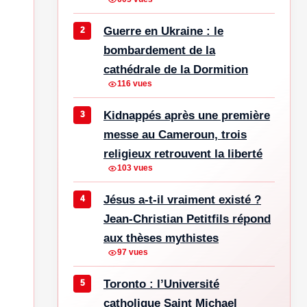
Guerre en Ukraine : le
bombardement de la
cathédrale de la Dormition
116 vues
Kidnappés après une première
messe au Cameroun, trois
religieux retrouvent la liberté
103 vues
Jésus a-t-il vraiment existé ?
Jean-Christian Petitfils répond
aux thèses mythistes
97 vues
Toronto : l’Université
catholique Saint Michael