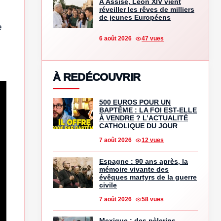
À Assise, Léon XIV vient
réveiller les rêves de milliers
de jeunes Européens
e
6 août 2026
47 vues
À REDÉCOUVRIR
500 EUROS POUR UN
BAPTÊME : LA FOI EST-ELLE
À VENDRE ? L’ACTUALITÉ
CATHOLIQUE DU JOUR
7 août 2026
12 vues
Espagne : 90 ans après, la
mémoire vivante des
évêques martyrs de la guerre
civile
7 août 2026
58 vues
Mexique : des pèlerins