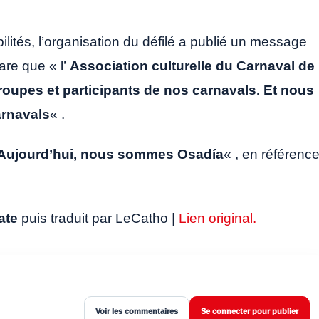
lités, l’organisation du défilé a publié un message
are que « l’
Association culturelle du Carnaval de
troupes et participants de nos carnavals. Et nous
arnavals
« .
Aujourd’hui, nous sommes Osadía
« , en référenc
ate
puis traduit par LeCatho |
Lien original.
Voir les commentaires
Se connecter pour publier