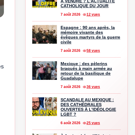
À VENDRE ? L’ACTUALITÉ
CATHOLIQUE DU JOUR
7 août 2026
12 vues
Espagne : 90 ans après, la
mémoire vivante des
évêques martyrs de la guerre
civile
7 août 2026
58 vues
Mexique : des pèlerins
es
braqués à main armée au
retour de la basilique de
Guadalupe
7 août 2026
36 vues
SCANDALE AU MEXIQUE :
DES CATHÉDRALES
OUVERTES À L’IDÉOLOGIE
LGBT ?
6 août 2026
25 vues