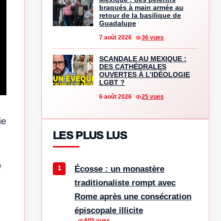
braqués à main armée au
retour de la basilique de
Guadalupe
7 août 2026
36 vues
SCANDALE AU MEXIQUE :
DES CATHÉDRALES
OUVERTES À L’IDÉOLOGIE
LGBT ?
6 août 2026
25 vues
ie
LES PLUS LUS
é
Écosse : un monastère
traditionaliste rompt avec
Rome après une consécration
épiscopale illicite
605 vues