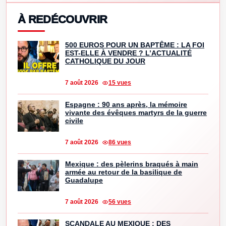
À REDÉCOUVRIR
500 EUROS POUR UN BAPTÊME : LA FOI
EST-ELLE À VENDRE ? L’ACTUALITÉ
CATHOLIQUE DU JOUR
7 août 2026
15 vues
Espagne : 90 ans après, la mémoire
vivante des évêques martyrs de la guerre
civile
7 août 2026
86 vues
Mexique : des pèlerins braqués à main
armée au retour de la basilique de
Guadalupe
7 août 2026
56 vues
SCANDALE AU MEXIQUE : DES