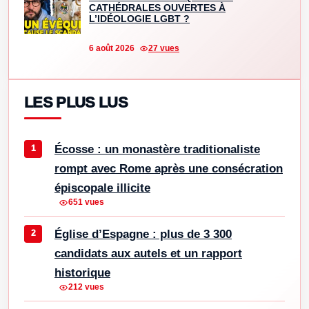
CATHÉDRALES OUVERTES À
L’IDÉOLOGIE LGBT ?
6 août 2026
27 vues
LES PLUS LUS
Écosse : un monastère traditionaliste
rompt avec Rome après une consécration
épiscopale illicite
651 vues
Église d’Espagne : plus de 3 300
candidats aux autels et un rapport
historique
212 vues