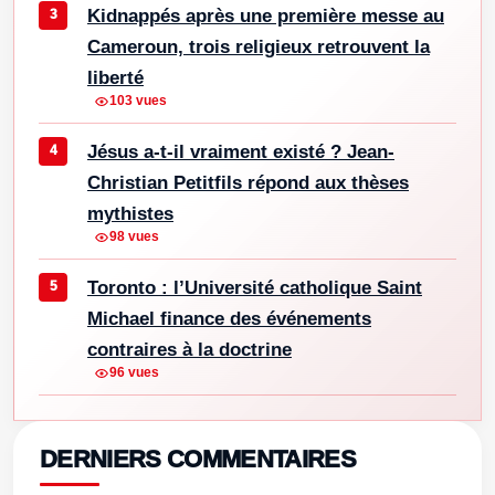
Kidnappés après une première messe au
Cameroun, trois religieux retrouvent la
liberté
103 vues
Jésus a-t-il vraiment existé ? Jean-
Christian Petitfils répond aux thèses
mythistes
98 vues
Toronto : l’Université catholique Saint
Michael finance des événements
contraires à la doctrine
96 vues
DERNIERS COMMENTAIRES