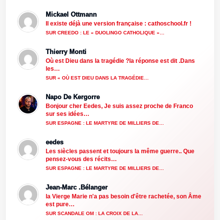
Mickael Ottmann
Il existe déjà une version française : cathoschool.fr !
SUR CREEDO : LE « DUOLINGO CATHOLIQUE »…
Thierry Monti
Où est Dieu dans la tragédie ?la réponse est dit .Dans
les…
SUR « OÙ EST DIEU DANS LA TRAGÉDIE…
Napo De Kergorre
Bonjour cher Eedes, Je suis assez proche de Franco
sur ses idées…
SUR ESPAGNE : LE MARTYRE DE MILLIERS DE…
eedes
Les siècles passent et toujours la même guerre.. Que
pensez-vous des récits…
SUR ESPAGNE : LE MARTYRE DE MILLIERS DE…
Jean-Marc .Bélanger
la Vierge Marie n'a pas besoin d'être rachetée, son Âme
est pure…
SUR SCANDALE OM : LA CROIX DE LA…