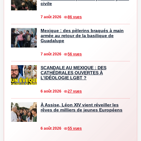
civile
7 août 2026
86 vues
Mexique : des pèlerins braqués à main
armée au retour de la basilique de
Guadalupe
7 août 2026
56 vues
SCANDALE AU MEXIQUE : DES
CATHÉDRALES OUVERTES À
L’IDÉOLOGIE LGBT ?
6 août 2026
27 vues
À Assise, Léon XIV vient réveiller les
rêves de milliers de jeunes Européens
6 août 2026
55 vues