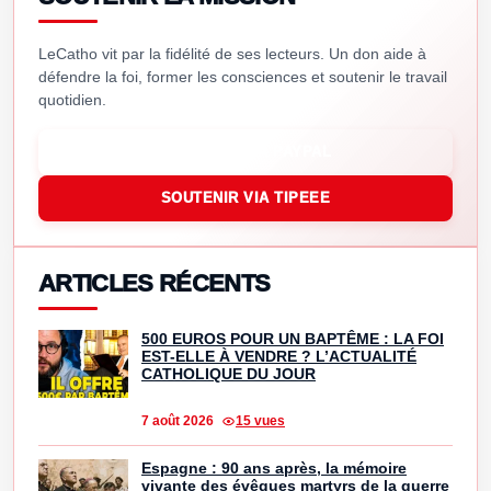
LeCatho vit par la fidélité de ses lecteurs. Un don aide à
défendre la foi, former les consciences et soutenir le travail
quotidien.
SOUTENIR VIA PAYPAL
SOUTENIR VIA TIPEEE
ARTICLES RÉCENTS
500 EUROS POUR UN BAPTÊME : LA FOI
EST-ELLE À VENDRE ? L’ACTUALITÉ
CATHOLIQUE DU JOUR
7 août 2026
15 vues
Espagne : 90 ans après, la mémoire
vivante des évêques martyrs de la guerre