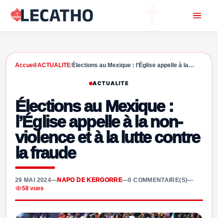
Accueil
/
ACTUALITE
/
Élections au Mexique : l’Église appelle à la…
ACTUALITE
Élections au Mexique :
l’Église appelle à la non-
violence et à la lutte contre
la fraude
29 MAI 2024
—
NAPO DE KERGORRE
—
0 COMMENTAIRE(S)
—
58 vues