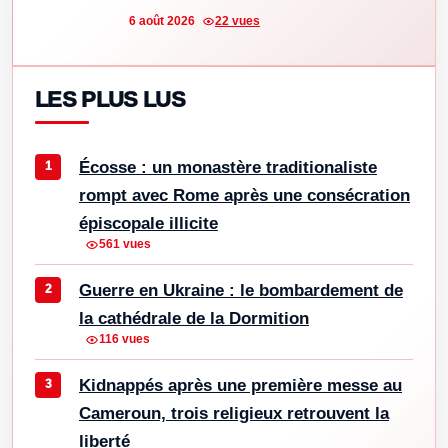
6 août 2026
22 vues
LES PLUS LUS
Écosse : un monastère traditionaliste
rompt avec Rome après une consécration
épiscopale illicite
561 vues
Guerre en Ukraine : le bombardement de
la cathédrale de la Dormition
116 vues
Kidnappés après une première messe au
Cameroun, trois religieux retrouvent la
liberté