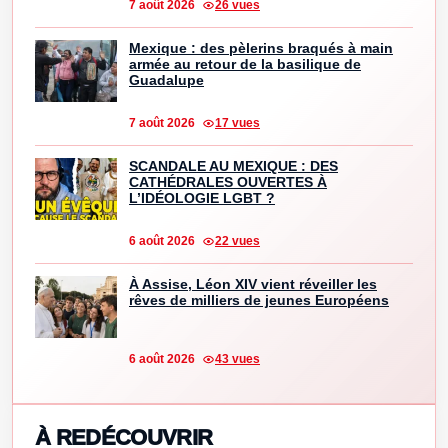
7 août 2026
26 vues
Mexique : des pèlerins braqués à main
armée au retour de la basilique de
Guadalupe
7 août 2026
17 vues
SCANDALE AU MEXIQUE : DES
CATHÉDRALES OUVERTES À
L’IDÉOLOGIE LGBT ?
6 août 2026
22 vues
À Assise, Léon XIV vient réveiller les
rêves de milliers de jeunes Européens
6 août 2026
43 vues
À REDÉCOUVRIR