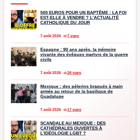
500 EUROS POUR UN BAPTÊME : LA FOI
EST-ELLE À VENDRE ? L’ACTUALITÉ
CATHOLIQUE DU JOUR
7 août 2026
7 vues
Espagne : 90 ans après, la mémoire
vivante des évêques martyrs de la guerre
civile
7 août 2026
26 vues
Mexique : des pèlerins braqués à main
armée au retour de la basilique de
Guadalupe
7 août 2026
17 vues
SCANDALE AU MEXIQUE : DES
CATHÉDRALES OUVERTES À
L’IDÉOLOGIE LGBT ?