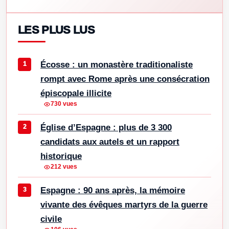
LES PLUS LUS
Écosse : un monastère traditionaliste
rompt avec Rome après une consécration
épiscopale illicite
730 vues
Église d’Espagne : plus de 3 300
candidats aux autels et un rapport
historique
212 vues
Espagne : 90 ans après, la mémoire
vivante des évêques martyrs de la guerre
civile