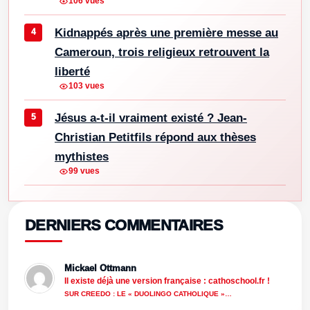
106 vues
Kidnappés après une première messe au
Cameroun, trois religieux retrouvent la
liberté
103 vues
Jésus a-t-il vraiment existé ? Jean-
Christian Petitfils répond aux thèses
mythistes
99 vues
DERNIERS COMMENTAIRES
Mickael Ottmann
Il existe déjà une version française : cathoschool.fr !
SUR CREEDO : LE « DUOLINGO CATHOLIQUE »…