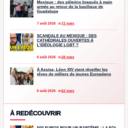
Mexique : des pèlerins braqués à main
armée au retour de la basilique de
Guadalupe
7 août 2026
72 vues
SCANDALE AU MEXIQUE : DES
CATHÉDRALES OUVERTES À
L’IDÉOLOGIE LGBT ?
6 août 2026
28 vues
À Assise, Léon XIV vient réveiller les
rêves de milliers de jeunes Européens
6 août 2026
62 vues
À REDÉCOUVRIR
500 EUROS POUR UN BAPTÊME : LA FOI