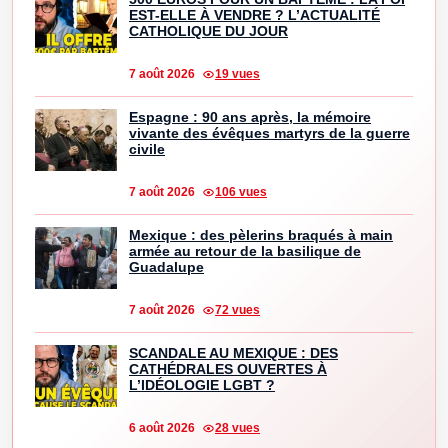
EST-ELLE À VENDRE ? L’ACTUALITÉ
CATHOLIQUE DU JOUR
7 août 2026
19 vues
Espagne : 90 ans après, la mémoire
vivante des évêques martyrs de la guerre
civile
7 août 2026
106 vues
Mexique : des pèlerins braqués à main
armée au retour de la basilique de
Guadalupe
7 août 2026
72 vues
SCANDALE AU MEXIQUE : DES
CATHÉDRALES OUVERTES À
L’IDÉOLOGIE LGBT ?
6 août 2026
28 vues