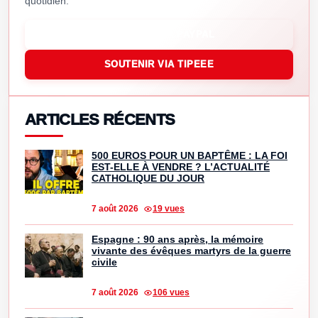
quotidien.
SOUTENIR VIA PAYPAL
SOUTENIR VIA TIPEEE
ARTICLES RÉCENTS
500 EUROS POUR UN BAPTÊME : LA FOI
EST-ELLE À VENDRE ? L’ACTUALITÉ
CATHOLIQUE DU JOUR
7 août 2026
19 vues
Espagne : 90 ans après, la mémoire
vivante des évêques martyrs de la guerre
civile
7 août 2026
106 vues