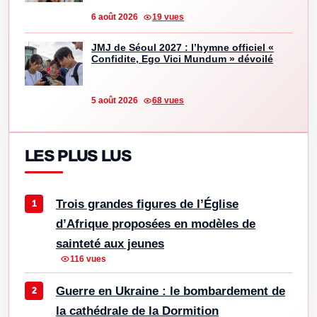
6 août 2026
19 vues
JMJ de Séoul 2027 : l’hymne officiel «
Confidite, Ego Vici Mundum » dévoilé
5 août 2026
68 vues
LES PLUS LUS
Trois grandes figures de l’Église
d’Afrique proposées en modèles de
sainteté aux jeunes
116 vues
Guerre en Ukraine : le bombardement de
la cathédrale de la Dormition