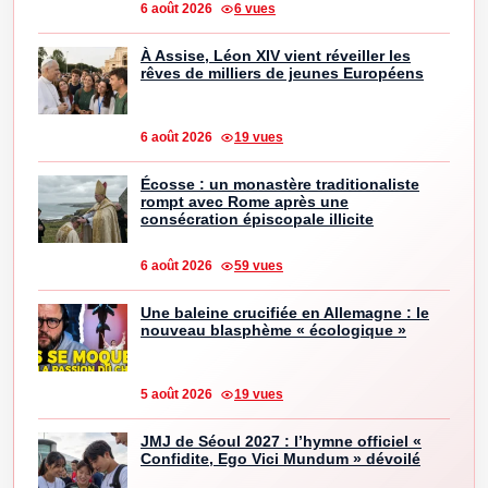
6 août 2026
6 vues
À Assise, Léon XIV vient réveiller les
rêves de milliers de jeunes Européens
6 août 2026
19 vues
Écosse : un monastère traditionaliste
rompt avec Rome après une
consécration épiscopale illicite
6 août 2026
59 vues
Une baleine crucifiée en Allemagne : le
nouveau blasphème « écologique »
5 août 2026
19 vues
JMJ de Séoul 2027 : l’hymne officiel «
Confidite, Ego Vici Mundum » dévoilé