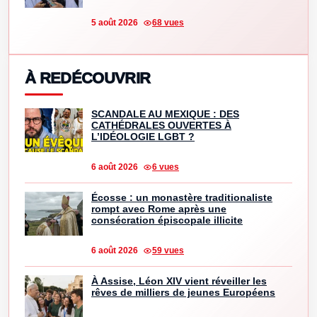
5 août 2026
68 vues
À REDÉCOUVRIR
SCANDALE AU MEXIQUE : DES
CATHÉDRALES OUVERTES À
L’IDÉOLOGIE LGBT ?
6 août 2026
6 vues
Écosse : un monastère traditionaliste
rompt avec Rome après une
consécration épiscopale illicite
6 août 2026
59 vues
À Assise, Léon XIV vient réveiller les
rêves de milliers de jeunes Européens