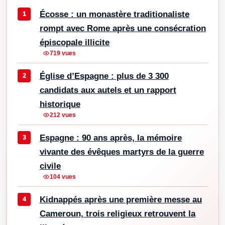
Écosse : un monastère traditionaliste
rompt avec Rome après une consécration
épiscopale illicite
719 vues
Église d’Espagne : plus de 3 300
candidats aux autels et un rapport
historique
212 vues
Espagne : 90 ans après, la mémoire
vivante des évêques martyrs de la guerre
civile
104 vues
Kidnappés après une première messe au
Cameroun, trois religieux retrouvent la