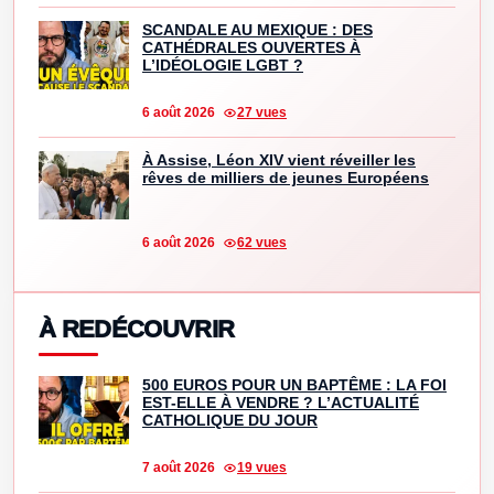
SCANDALE AU MEXIQUE : DES
CATHÉDRALES OUVERTES À
L’IDÉOLOGIE LGBT ?
6 août 2026
27 vues
À Assise, Léon XIV vient réveiller les
rêves de milliers de jeunes Européens
6 août 2026
62 vues
À REDÉCOUVRIR
500 EUROS POUR UN BAPTÊME : LA FOI
EST-ELLE À VENDRE ? L’ACTUALITÉ
CATHOLIQUE DU JOUR
7 août 2026
19 vues