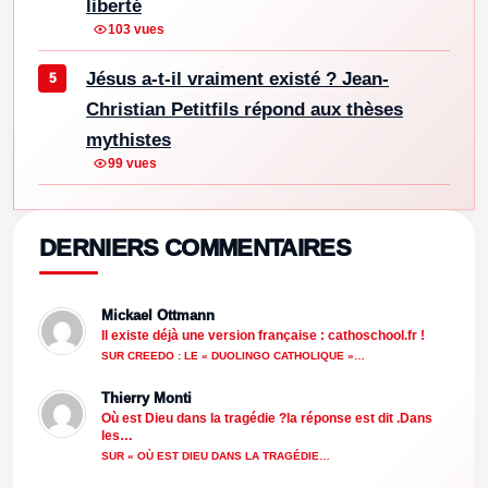
liberté
103 vues
Jésus a-t-il vraiment existé ? Jean-
Christian Petitfils répond aux thèses
mythistes
99 vues
DERNIERS COMMENTAIRES
Mickael Ottmann
Il existe déjà une version française : cathoschool.fr !
SUR CREEDO : LE « DUOLINGO CATHOLIQUE »…
Thierry Monti
Où est Dieu dans la tragédie ?la réponse est dit .Dans
les…
SUR « OÙ EST DIEU DANS LA TRAGÉDIE…