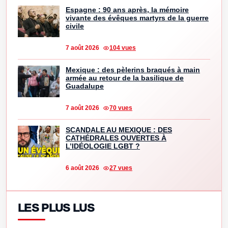
Espagne : 90 ans après, la mémoire
vivante des évêques martyrs de la guerre
civile
7 août 2026
104 vues
Mexique : des pèlerins braqués à main
armée au retour de la basilique de
Guadalupe
7 août 2026
70 vues
SCANDALE AU MEXIQUE : DES
CATHÉDRALES OUVERTES À
L’IDÉOLOGIE LGBT ?
6 août 2026
27 vues
LES PLUS LUS