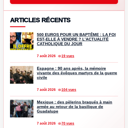
ARTICLES RÉCENTS
500 EUROS POUR UN BAPTÊME : LA FOI
EST-ELLE À VENDRE ? L’ACTUALITÉ
CATHOLIQUE DU JOUR
7 août 2026
19 vues
Espagne : 90 ans après, la mémoire
vivante des évêques martyrs de la guerre
civile
7 août 2026
104 vues
Mexique : des pèlerins braqués à main
armée au retour de la basilique de
Guadalupe
7 août 2026
70 vues