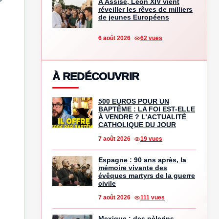
À Assise, Léon XIV vient
réveiller les rêves de milliers
de jeunes Européens
6 août 2026
62 vues
À REDÉCOUVRIR
500 EUROS POUR UN
BAPTÊME : LA FOI EST-ELLE
À VENDRE ? L’ACTUALITÉ
CATHOLIQUE DU JOUR
7 août 2026
19 vues
Espagne : 90 ans après, la
mémoire vivante des
évêques martyrs de la guerre
civile
7 août 2026
111 vues
Mexique : des pèlerins