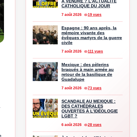
À VENDRE ? L’ACTUALITÉ
CATHOLIQUE DU JOUR
7 août 2026
19 vues
Espagne : 90 ans après, la
mémoire vivante des
évêques martyrs de la guerre
civile
7 août 2026
111 vues
Mexique : des pèlerins
braqués à main armée au
retour de la basilique de
Guadalupe
7 août 2026
73 vues
SCANDALE AU MEXIQUE :
DES CATHÉDRALES
OUVERTES À L’IDÉOLOGIE
LGBT ?
6 août 2026
28 vues
e