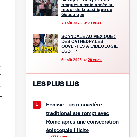
braqués à main armée au
retour de la basilique de
Guadalupe
7 août 2026
73 vues
SCANDALE AU MEXIQUE :
DES CATHÉDRALES
OUVERTES À L’IDÉOLOGIE
LGBT ?
6 août 2026
28 vues
1
r
LES PLUS LUS
–
–
Écosse : un monastère
traditionaliste rompt avec
Rome après une consécration
épiscopale illicite
737 vues