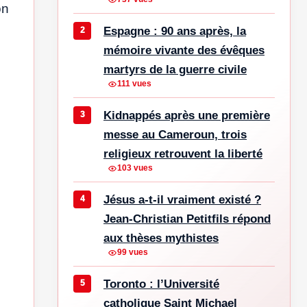
on
Espagne : 90 ans après, la
mémoire vivante des évêques
martyrs de la guerre civile
111 vues
Kidnappés après une première
messe au Cameroun, trois
religieux retrouvent la liberté
103 vues
Jésus a-t-il vraiment existé ?
Jean-Christian Petitfils répond
aux thèses mythistes
99 vues
Toronto : l’Université
catholique Saint Michael