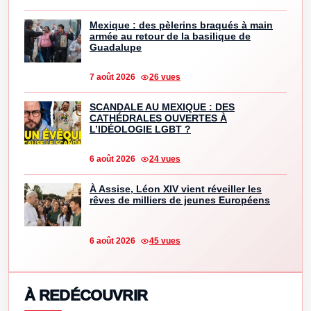
Mexique : des pèlerins braqués à main
armée au retour de la basilique de
Guadalupe
7 août 2026
26 vues
SCANDALE AU MEXIQUE : DES
CATHÉDRALES OUVERTES À
L’IDÉOLOGIE LGBT ?
6 août 2026
24 vues
À Assise, Léon XIV vient réveiller les
rêves de milliers de jeunes Européens
6 août 2026
45 vues
À REDÉCOUVRIR