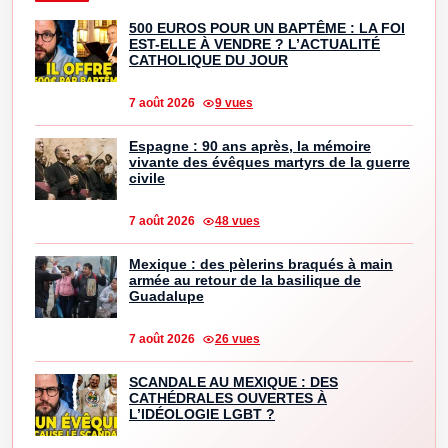
500 EUROS POUR UN BAPTÊME : LA FOI
EST-ELLE À VENDRE ? L’ACTUALITÉ
CATHOLIQUE DU JOUR
7 août 2026
9 vues
Espagne : 90 ans après, la mémoire
vivante des évêques martyrs de la guerre
civile
7 août 2026
48 vues
Mexique : des pèlerins braqués à main
armée au retour de la basilique de
Guadalupe
7 août 2026
26 vues
SCANDALE AU MEXIQUE : DES
CATHÉDRALES OUVERTES À
L’IDÉOLOGIE LGBT ?