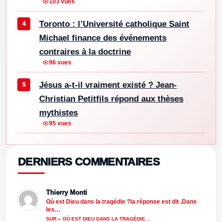
103 vues
Toronto : l’Université catholique Saint
Michael finance des événements
contraires à la doctrine
96 vues
Jésus a-t-il vraiment existé ? Jean-
Christian Petitfils répond aux thèses
mythistes
95 vues
DERNIERS COMMENTAIRES
Thierry Monti
Où est Dieu dans la tragédie ?la réponse est dit .Dans
les…
SUR « OÙ EST DIEU DANS LA TRAGÉDIE…