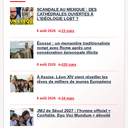
SCANDALE AU MEXIQUE : DES
CATHÉDRALES OUVERTES À
L’IDÉOLOGIE LGBT ?
6 août 2026
15 vues
Écosse : un monastère traditionaliste
rompt avec Rome après une
consécration épiscopale illicite
6 août 2026
430 vues
À Assise, Léon XIV vient réveiller les
rêves de milliers de jeunes Européens
6 août 2026
34 vues
JMJ de Séoul 2027 : l’hymne officiel «
Confidite, Ego Vici Mundum » dévoilé