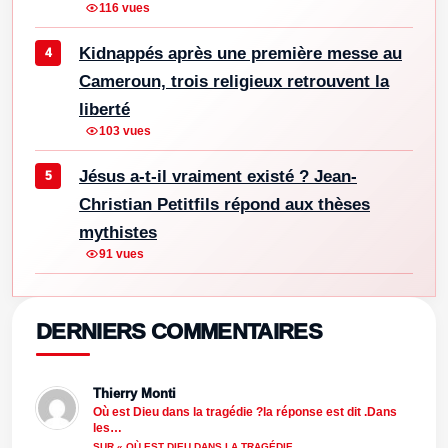
116 vues
Kidnappés après une première messe au
Cameroun, trois religieux retrouvent la
liberté
103 vues
Jésus a-t-il vraiment existé ? Jean-
Christian Petitfils répond aux thèses
mythistes
91 vues
DERNIERS COMMENTAIRES
Thierry Monti
Où est Dieu dans la tragédie ?la réponse est dit .Dans
les…
SUR « OÙ EST DIEU DANS LA TRAGÉDIE…