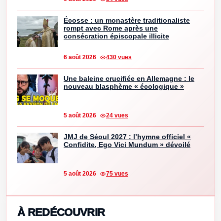
Écosse : un monastère traditionaliste
rompt avec Rome après une
consécration épiscopale illicite
6 août 2026
430 vues
Une baleine crucifiée en Allemagne : le
nouveau blasphème « écologique »
5 août 2026
24 vues
JMJ de Séoul 2027 : l’hymne officiel «
Confidite, Ego Vici Mundum » dévoilé
5 août 2026
75 vues
À REDÉCOUVRIR