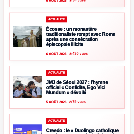
34 vues
6 AOÛT 2026
ACTUALITE
Écosse : un monastère
traditionaliste rompt avec Rome
après une consécration
épiscopale illicite
430 vues
6 AOÛT 2026
ACTUALITE
JMJ de Séoul 2027 : l’hymne
officiel « Confidite, Ego Vici
Mundum » dévoilé
75 vues
5 AOÛT 2026
ACTUALITE
Creedo : le « Duolingo catholique