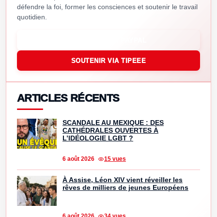
défendre la foi, former les consciences et soutenir le travail
quotidien.
SOUTENIR VIA PAYPAL
SOUTENIR VIA TIPEEE
ARTICLES RÉCENTS
SCANDALE AU MEXIQUE : DES
CATHÉDRALES OUVERTES À
L’IDÉOLOGIE LGBT ?
6 août 2026
15 vues
À Assise, Léon XIV vient réveiller les
rêves de milliers de jeunes Européens
6 août 2026
34 vues