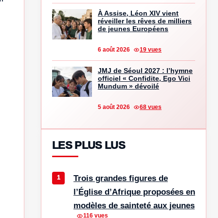
À Assise, Léon XIV vient
réveiller les rêves de milliers
de jeunes Européens
6 août 2026
19 vues
JMJ de Séoul 2027 : l’hymne
officiel « Confidite, Ego Vici
Mundum » dévoilé
5 août 2026
68 vues
LES PLUS LUS
Trois grandes figures de
l’Église d’Afrique proposées en
modèles de sainteté aux jeunes
116 vues