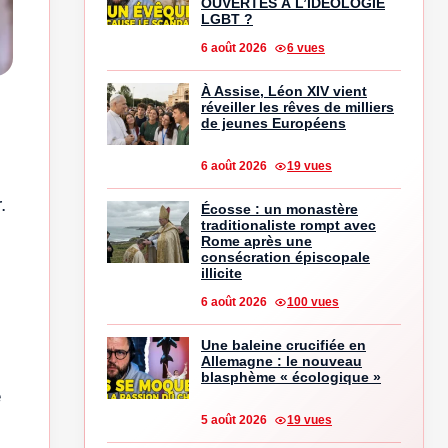
OUVERTES À L’IDÉOLOGIE
LGBT ?
6 août 2026
6 vues
À Assise, Léon XIV vient
réveiller les rêves de milliers
de jeunes Européens
6 août 2026
19 vues
.
Écosse : un monastère
traditionaliste rompt avec
Rome après une
consécration épiscopale
illicite
6 août 2026
100 vues
Une baleine crucifiée en
Allemagne : le nouveau
blasphème « écologique »
e
5 août 2026
19 vues