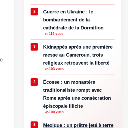
Guerre en Ukraine : le
bombardement de la
cathédrale de la Dormition
116 vues
Kidnappés après une première
messe au Cameroun, trois
de
religieux retrouvent la liberté
103 vues
Écosse : un monastère
traditionaliste rompt avec
Rome après une consécration
épiscopale illicite
100 vues
Mexique : un prêtre jeté à terre