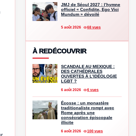
JMJ de Séoul 2027 : l’hymne
officiel « Confidite, Ego Vici
n
Mundum » dévoilé
5 août 2026
68 vues
À REDÉCOUVRIR
SCANDALE AU MEXIQUE :
DES CATHÉDRALES
OUVERTES À L’IDÉOLOGIE
LGBT ?
6 août 2026
6 vues
Écosse : un monastère
traditionaliste rompt avec
Rome après une
consécration épiscopale
illicite
6 août 2026
100 vues
ur