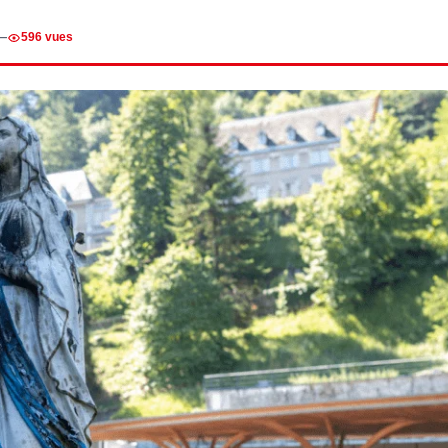
—
596 vues