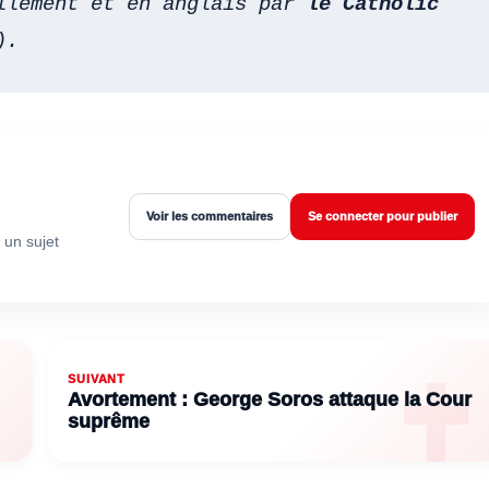
llement et en anglais par 
le Catholic 
).
Voir les commentaires
Se connecter pour publier
 un sujet
SUIVANT
Avortement : George Soros attaque la Cour
suprême