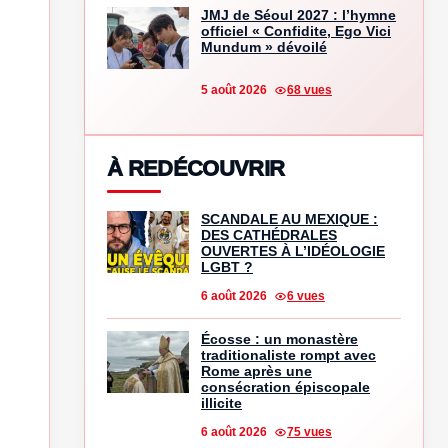
JMJ de Séoul 2027 : l’hymne
officiel « Confidite, Ego Vici
Mundum » dévoilé
5 août 2026
68 vues
À REDÉCOUVRIR
SCANDALE AU MEXIQUE :
DES CATHÉDRALES
OUVERTES À L’IDÉOLOGIE
LGBT ?
6 août 2026
6 vues
Écosse : un monastère
traditionaliste rompt avec
Rome après une
consécration épiscopale
illicite
6 août 2026
75 vues