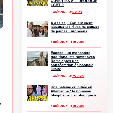
OUVERTES À L’IDÉOLOGIE
LGBT ?
6 août 2026
6 vues
À Assise, Léon XIV vient
réveiller les rêves de milliers
de jeunes Européens
6 août 2026
19 vues
Écosse : un monastère
traditionaliste rompt avec
Rome après une
consécration épiscopale
illicite
6 août 2026
75 vues
Une baleine crucifiée en
Allemagne : le nouveau
blasphème « écologique »
e
5 août 2026
19 vues