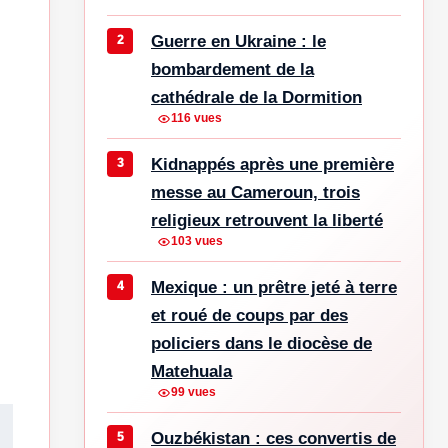
Guerre en Ukraine : le
bombardement de la
cathédrale de la Dormition
116 vues
Kidnappés après une première
messe au Cameroun, trois
religieux retrouvent la liberté
103 vues
Mexique : un prêtre jeté à terre
et roué de coups par des
policiers dans le diocèse de
Matehuala
99 vues
Ouzbékistan : ces convertis de