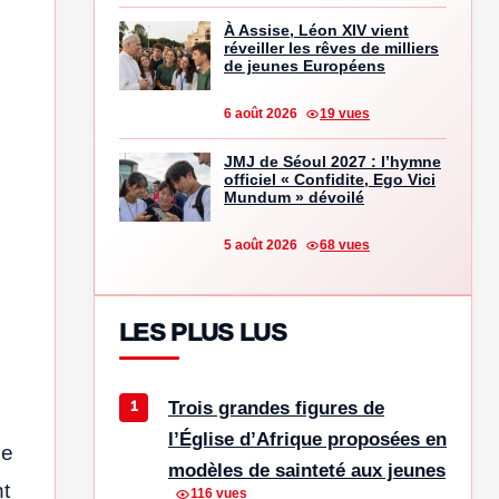
À Assise, Léon XIV vient
réveiller les rêves de milliers
de jeunes Européens
6 août 2026
19 vues
JMJ de Séoul 2027 : l’hymne
officiel « Confidite, Ego Vici
Mundum » dévoilé
5 août 2026
68 vues
LES PLUS LUS
Trois grandes figures de
l’Église d’Afrique proposées en
le
modèles de sainteté aux jeunes
nt
116 vues