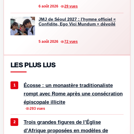
6 août 2026
29 vues
JMJ de Séoul 2027 : l’hymne officiel «
Confidite, Ego Vici Mundum » dévoilé
5 août 2026
72 vues
LES PLUS LUS
Écosse : un monastère traditionaliste
rompt avec Rome après une consécration
épiscopale illicite
293 vues
Trois grandes figures de l’Église
d’Afrique proposées en modèles de