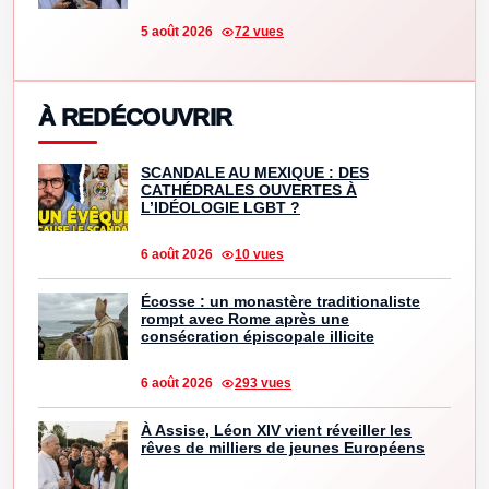
5 août 2026
72 vues
À REDÉCOUVRIR
SCANDALE AU MEXIQUE : DES
CATHÉDRALES OUVERTES À
L’IDÉOLOGIE LGBT ?
6 août 2026
10 vues
Écosse : un monastère traditionaliste
rompt avec Rome après une
consécration épiscopale illicite
6 août 2026
293 vues
À Assise, Léon XIV vient réveiller les
rêves de milliers de jeunes Européens