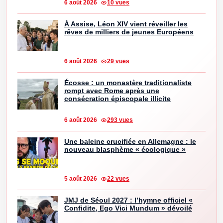
6 août 2026
10 vues
À Assise, Léon XIV vient réveiller les
rêves de milliers de jeunes Européens
6 août 2026
29 vues
Écosse : un monastère traditionaliste
rompt avec Rome après une
consécration épiscopale illicite
6 août 2026
293 vues
Une baleine crucifiée en Allemagne : le
nouveau blasphème « écologique »
5 août 2026
22 vues
JMJ de Séoul 2027 : l’hymne officiel «
Confidite, Ego Vici Mundum » dévoilé