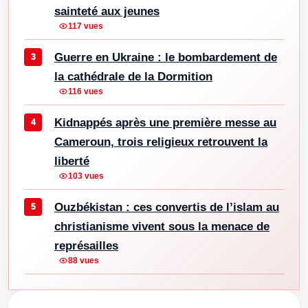
sainteté aux jeunes
117 vues
Guerre en Ukraine : le bombardement de
la cathédrale de la Dormition
116 vues
Kidnappés après une première messe au
Cameroun, trois religieux retrouvent la
liberté
103 vues
Ouzbékistan : ces convertis de l’islam au
christianisme vivent sous la menace de
représailles
88 vues