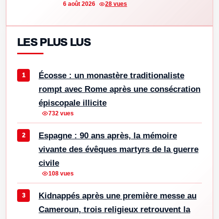
6 août 2026
28 vues
LES PLUS LUS
Écosse : un monastère traditionaliste
rompt avec Rome après une consécration
épiscopale illicite
732 vues
Espagne : 90 ans après, la mémoire
vivante des évêques martyrs de la guerre
civile
108 vues
Kidnappés après une première messe au
Cameroun, trois religieux retrouvent la