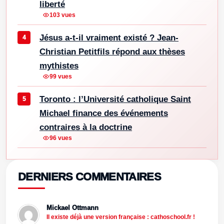
liberté
103 vues
Jésus a-t-il vraiment existé ? Jean-
Christian Petitfils répond aux thèses
mythistes
99 vues
Toronto : l’Université catholique Saint
Michael finance des événements
contraires à la doctrine
96 vues
DERNIERS COMMENTAIRES
Mickael Ottmann
Il existe déjà une version française : cathoschool.fr !