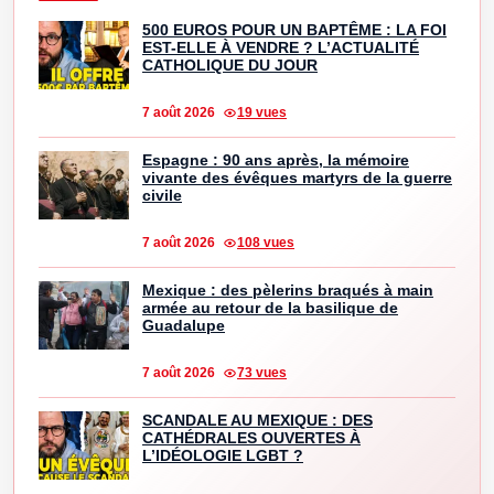
500 EUROS POUR UN BAPTÊME : LA FOI
EST-ELLE À VENDRE ? L’ACTUALITÉ
CATHOLIQUE DU JOUR
7 août 2026
19 vues
Espagne : 90 ans après, la mémoire
vivante des évêques martyrs de la guerre
civile
7 août 2026
108 vues
Mexique : des pèlerins braqués à main
armée au retour de la basilique de
Guadalupe
7 août 2026
73 vues
SCANDALE AU MEXIQUE : DES
CATHÉDRALES OUVERTES À
L’IDÉOLOGIE LGBT ?