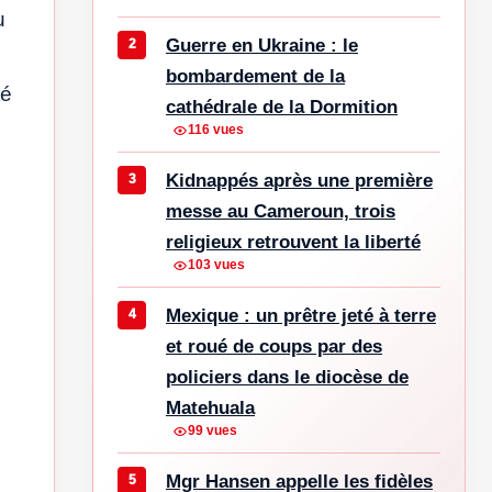
u
Guerre en Ukraine : le
bombardement de la
té
cathédrale de la Dormition
116 vues
Kidnappés après une première
messe au Cameroun, trois
religieux retrouvent la liberté
103 vues
Mexique : un prêtre jeté à terre
et roué de coups par des
policiers dans le diocèse de
Matehuala
99 vues
Mgr Hansen appelle les fidèles