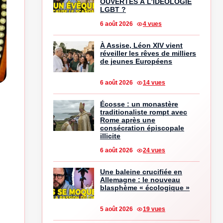
OUVERTES À L’IDÉOLOGIE
LGBT ?
6 août 2026
4 vues
À Assise, Léon XIV vient
réveiller les rêves de milliers
de jeunes Européens
6 août 2026
14 vues
Écosse : un monastère
traditionaliste rompt avec
Rome après une
consécration épiscopale
illicite
6 août 2026
24 vues
Une baleine crucifiée en
Allemagne : le nouveau
blasphème « écologique »
5 août 2026
19 vues