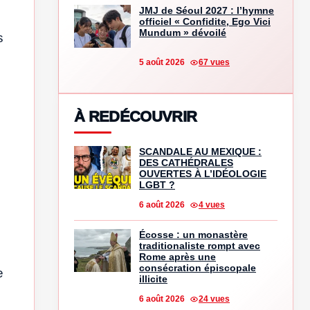
JMJ de Séoul 2027 : l’hymne
officiel « Confidite, Ego Vici
Mundum » dévoilé
s
5 août 2026
67 vues
À REDÉCOUVRIR
SCANDALE AU MEXIQUE :
DES CATHÉDRALES
OUVERTES À L’IDÉOLOGIE
LGBT ?
6 août 2026
4 vues
Écosse : un monastère
traditionaliste rompt avec
Rome après une
consécration épiscopale
e
illicite
6 août 2026
24 vues