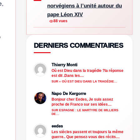
e,
norvégiens à l’unité autour du
pape Léon XIV
88 vues
,
DERNIERS COMMENTAIRES
Thierry Monti
Où est Dieu dans la tragédie ?la réponse
est dit .Dans les…
SUR « OÙ EST DIEU DANS LA TRAGÉDIE…
Napo De Kergorre
Bonjour cher Eedes, Je suis assez
proche de Franco sur ses idées…
SUR ESPAGNE : LE MARTYRE DE MILLIERS
DE…
eedes
Les siècles passent et toujours la même
guerre.. Que pensez-vous des récits…