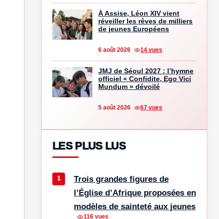
À Assise, Léon XIV vient
réveiller les rêves de milliers
de jeunes Européens
6 août 2026
14 vues
JMJ de Séoul 2027 : l’hymne
officiel « Confidite, Ego Vici
Mundum » dévoilé
5 août 2026
67 vues
LES PLUS LUS
Trois grandes figures de
l’Église d’Afrique proposées en
modèles de sainteté aux jeunes
116 vues