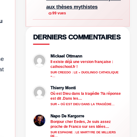
aux thèses mythistes
99 vues
u
DERNIERS COMMENTAIRES
Mickael Ottmann
me
Il existe déjà une version française :
cathoschool.fr !
at
SUR CREEDO : LE « DUOLINGO CATHOLIQUE
»…
Thierry Monti
Où est Dieu dans la tragédie ?la réponse
est dit .Dans les…
SUR « OÙ EST DIEU DANS LA TRAGÉDIE…
Napo De Kergorre
Bonjour cher Eedes, Je suis assez
proche de Franco sur ses idées…
SUR ESPAGNE : LE MARTYRE DE MILLIERS
DE…