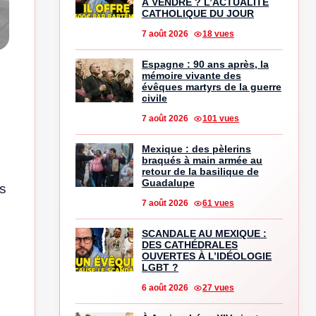
À VENDRE ? L’ACTUALITÉ
CATHOLIQUE DU JOUR
7 août 2026
18 vues
Espagne : 90 ans après, la
mémoire vivante des
évêques martyrs de la guerre
civile
7 août 2026
101 vues
Mexique : des pèlerins
braqués à main armée au
retour de la basilique de
Guadalupe
ès
7 août 2026
61 vues
SCANDALE AU MEXIQUE :
DES CATHÉDRALES
OUVERTES À L’IDÉOLOGIE
LGBT ?
6 août 2026
27 vues