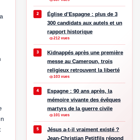
Église d’Espagne : plus de 3
 a
300 candidats aux autels et un
rapport historique
212 vues
Kidnappés après une première
n
messe au Cameroun, trois
religieux retrouvent la liberté
103 vues
Espagne : 90 ans après, la
mémoire vivante des évêques
e
martyrs de la guerre civile
101 vues
un
t
Jésus a-t-il vraiment existé ?
Jean-Christian Petitfils répond