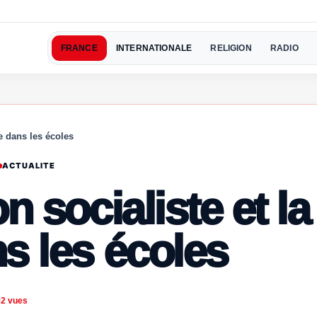
FRANCE
INTERNATIONALE
RELIGION
RADIO
ie dans les écoles
ACTUALITE
n socialiste et la
s les écoles
92 vues