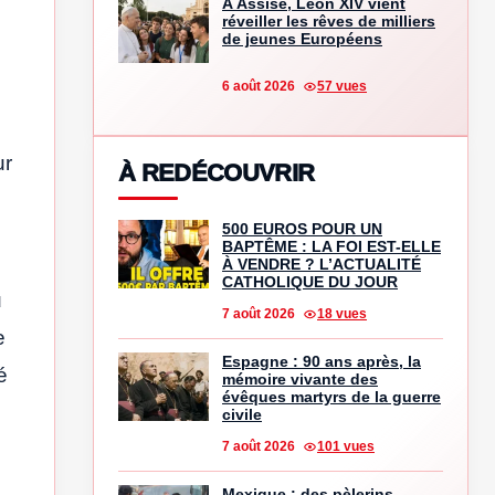
À Assise, Léon XIV vient
réveiller les rêves de milliers
de jeunes Européens
6 août 2026
57 vues
ur
À REDÉCOUVRIR
500 EUROS POUR UN
BAPTÊME : LA FOI EST-ELLE
À VENDRE ? L’ACTUALITÉ
CATHOLIQUE DU JOUR
u
7 août 2026
18 vues
e
Espagne : 90 ans après, la
é
mémoire vivante des
évêques martyrs de la guerre
civile
7 août 2026
101 vues
Mexique : des pèlerins