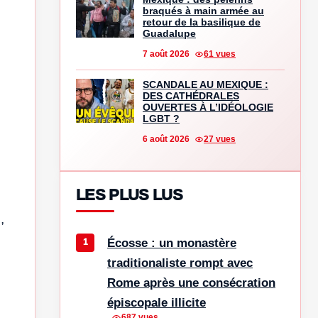
braqués à main armée au
retour de la basilique de
Guadalupe
7 août 2026
61 vues
SCANDALE AU MEXIQUE :
DES CATHÉDRALES
OUVERTES À L’IDÉOLOGIE
LGBT ?
6 août 2026
27 vues
LES PLUS LUS
,
Écosse : un monastère
traditionaliste rompt avec
Rome après une consécration
épiscopale illicite
687 vues