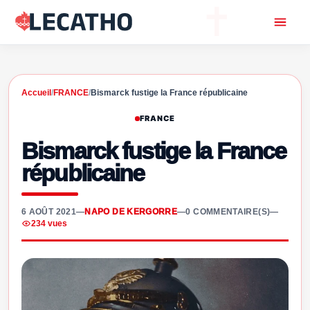
Accueil
/
FRANCE
/
Bismarck fustige la France républicaine
FRANCE
Bismarck fustige la France
républicaine
6 AOÛT 2021
—
NAPO DE KERGORRE
—
0 COMMENTAIRE(S)
—
234 vues