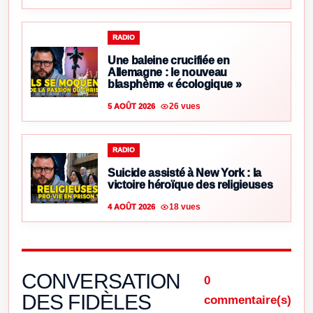
RADIO
Une baleine crucifiée en
Allemagne : le nouveau
blasphème « écologique »
26 vues
5 AOÛT 2026
RADIO
Suicide assisté à New York : la
victoire héroïque des religieuses
18 vues
4 AOÛT 2026
CONVERSATION
0
DES FIDÈLES
commentaire(s)