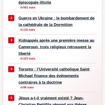
épiscopale illicite
561 vues
Guerre en Ukraine : le bombardement de
la cathédrale de la Dormition
116 vues
Kidnappés après une première messe au
Cameroun, trois religieux retrouvent la
liberté
103 vues
Toronto : l’Université catholique Saint
Michael finance des événements
contraires à la doctrine
96 vues
Jésus a-t-il vraiment existé ? Jean-
Christian Petitfils répond aux thèses