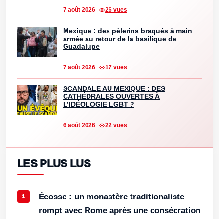
7 août 2026
26 vues
Mexique : des pèlerins braqués à main
armée au retour de la basilique de
Guadalupe
7 août 2026
17 vues
SCANDALE AU MEXIQUE : DES
CATHÉDRALES OUVERTES À
L’IDÉOLOGIE LGBT ?
6 août 2026
22 vues
LES PLUS LUS
Écosse : un monastère traditionaliste
rompt avec Rome après une consécration