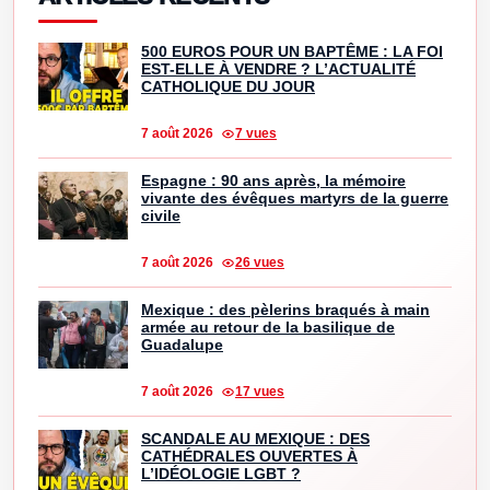
500 EUROS POUR UN BAPTÊME : LA FOI
EST-ELLE À VENDRE ? L’ACTUALITÉ
CATHOLIQUE DU JOUR
7 août 2026
7 vues
Espagne : 90 ans après, la mémoire
vivante des évêques martyrs de la guerre
civile
7 août 2026
26 vues
Mexique : des pèlerins braqués à main
armée au retour de la basilique de
Guadalupe
7 août 2026
17 vues
SCANDALE AU MEXIQUE : DES
CATHÉDRALES OUVERTES À
L’IDÉOLOGIE LGBT ?