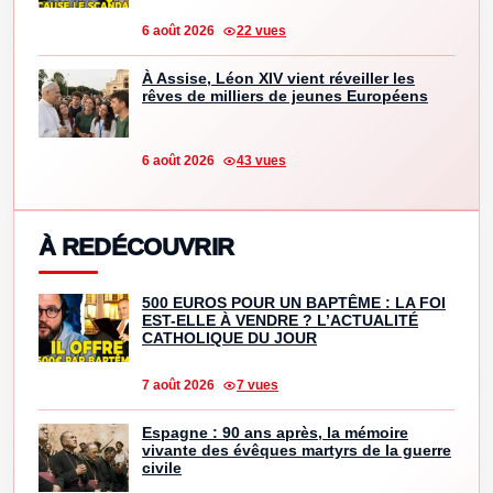
6 août 2026
22 vues
À Assise, Léon XIV vient réveiller les
rêves de milliers de jeunes Européens
6 août 2026
43 vues
À REDÉCOUVRIR
500 EUROS POUR UN BAPTÊME : LA FOI
EST-ELLE À VENDRE ? L’ACTUALITÉ
CATHOLIQUE DU JOUR
7 août 2026
7 vues
Espagne : 90 ans après, la mémoire
vivante des évêques martyrs de la guerre
civile