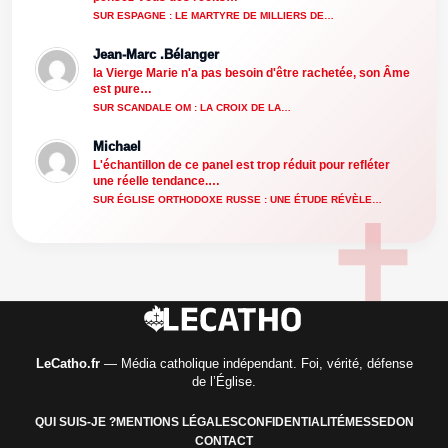
SUR ESPAGNE : LE MARTYRE DE MILLIERS DE…
Jean-Marc .Bélanger
la Vierge Marie n'a pas besoin d'être rachetée, son Âme
est pure…
SUR SCANDALE OM : LA CROIX DE LA…
Michael
L'échantillon de ce panel est trop réduit pour refléter
une réelle tendance.…
SUR ÉGLISE ORTHODOXE RUSSE : UNE ÉTUDE RÉVÈLE…
LeCatho.fr
— Média catholique indépendant. Foi, vérité, défense
de l’Église.
QUI SUIS-JE ?
MENTIONS LÉGALES
CONFIDENTIALITÉ
MESSE
DON
CONTACT