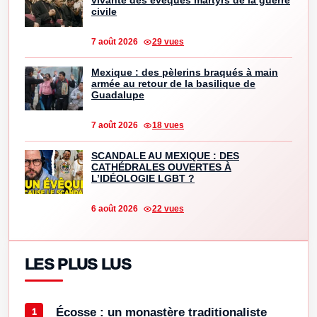
vivante des évêques martyrs de la guerre
civile
7 août 2026
29 vues
Mexique : des pèlerins braqués à main
armée au retour de la basilique de
Guadalupe
7 août 2026
18 vues
SCANDALE AU MEXIQUE : DES
CATHÉDRALES OUVERTES À
L’IDÉOLOGIE LGBT ?
6 août 2026
22 vues
LES PLUS LUS
Écosse : un monastère traditionaliste