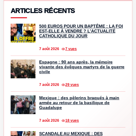
ARTICLES RÉCENTS
500 EUROS POUR UN BAPTÊME : LA FOI
EST-ELLE À VENDRE ? L’ACTUALITÉ
CATHOLIQUE DU JOUR
7 août 2026
7 vues
Espagne : 90 ans après, la mémoire
vivante des évêques martyrs de la guerre
civile
7 août 2026
29 vues
Mexique : des pèlerins braqués à main
armée au retour de la basilique de
Guadalupe
7 août 2026
18 vues
SCANDALE AU MEXIQUE : DES