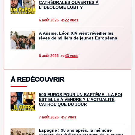
CATHÉDRALES OUVERTES À
L’IDÉOLOGIE LGBT ?
6 août 2026
22 vues
À Assise, Léon XIV vient réveiller les
rêves de milliers de jeunes Européens
6 août 2026
43 vues
À REDÉCOUVRIR
500 EUROS POUR UN BAPTÊME : LA FOI
EST-ELLE À VENDRE ? L’ACTUALITÉ
CATHOLIQUE DU JOUR
7 août 2026
7 vues
Espagne : 90 ans après, la mémoire