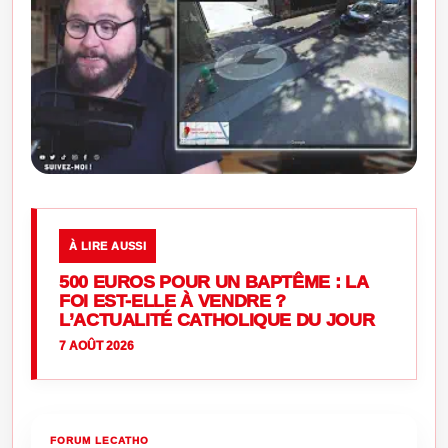
À LIRE AUSSI
500 EUROS POUR UN BAPTÊME : LA
FOI EST-ELLE À VENDRE ?
L’ACTUALITÉ CATHOLIQUE DU JOUR
7 AOÛT 2026
FORUM LECATHO