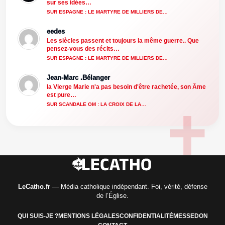
sur ses idées…
SUR ESPAGNE : LE MARTYRE DE MILLIERS DE…
eedes
Les siècles passent et toujours la même guerre.. Que
pensez-vous des récits…
SUR ESPAGNE : LE MARTYRE DE MILLIERS DE…
Jean-Marc .Bélanger
la Vierge Marie n'a pas besoin d'être rachetée, son Âme
est pure…
SUR SCANDALE OM : LA CROIX DE LA…
LeCatho.fr
— Média catholique indépendant. Foi, vérité, défense
de l’Église.
QUI SUIS-JE ?
MENTIONS LÉGALES
CONFIDENTIALITÉ
MESSE
DON