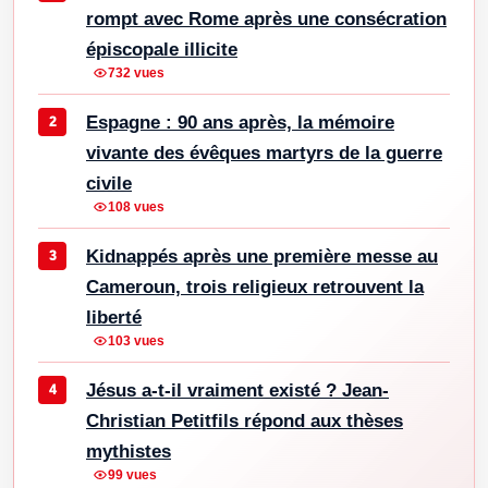
rompt avec Rome après une consécration
épiscopale illicite
732 vues
Espagne : 90 ans après, la mémoire
vivante des évêques martyrs de la guerre
civile
108 vues
Kidnappés après une première messe au
Cameroun, trois religieux retrouvent la
liberté
103 vues
Jésus a-t-il vraiment existé ? Jean-
Christian Petitfils répond aux thèses
mythistes
99 vues