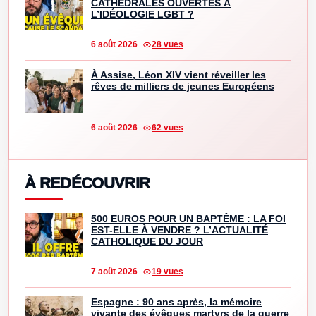
CATHÉDRALES OUVERTES À
L’IDÉOLOGIE LGBT ?
6 août 2026
28 vues
À Assise, Léon XIV vient réveiller les
rêves de milliers de jeunes Européens
6 août 2026
62 vues
À REDÉCOUVRIR
500 EUROS POUR UN BAPTÊME : LA FOI
EST-ELLE À VENDRE ? L’ACTUALITÉ
CATHOLIQUE DU JOUR
7 août 2026
19 vues
Espagne : 90 ans après, la mémoire
vivante des évêques martyrs de la guerre