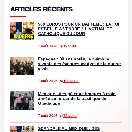
ARTICLES RÉCENTS
500 EUROS POUR UN BAPTÊME : LA FOI
EST-ELLE À VENDRE ? L’ACTUALITÉ
CATHOLIQUE DU JOUR
7 août 2026
19 vues
Espagne : 90 ans après, la mémoire
vivante des évêques martyrs de la guerre
civile
7 août 2026
108 vues
Mexique : des pèlerins braqués à main
armée au retour de la basilique de
Guadalupe
7 août 2026
73 vues
SCANDALE AU MEXIQUE : DES