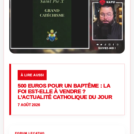
À LIRE AUSSI
500 EUROS POUR UN BAPTÊME : LA
FOI EST-ELLE À VENDRE ?
L’ACTUALITÉ CATHOLIQUE DU JOUR
7 AOÛT 2026
FORUM LECATHO