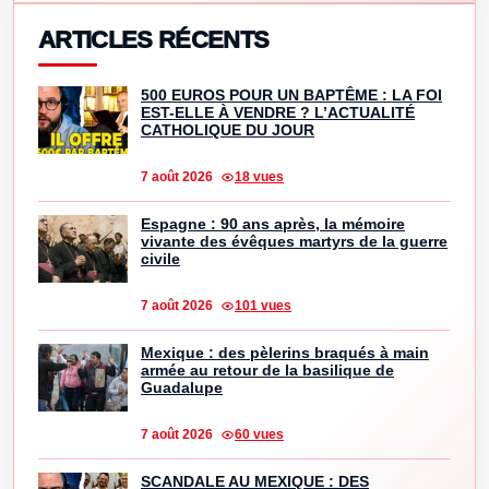
ARTICLES RÉCENTS
500 EUROS POUR UN BAPTÊME : LA FOI
EST-ELLE À VENDRE ? L’ACTUALITÉ
CATHOLIQUE DU JOUR
7 août 2026
18 vues
Espagne : 90 ans après, la mémoire
vivante des évêques martyrs de la guerre
civile
7 août 2026
101 vues
Mexique : des pèlerins braqués à main
armée au retour de la basilique de
Guadalupe
7 août 2026
60 vues
SCANDALE AU MEXIQUE : DES