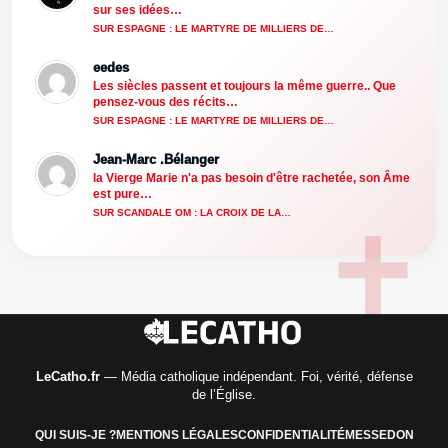
sur ses idées…
SUR ESPAGNE : LE MARTYRE DE MILLIERS DE…
eedes
Les siècles passent et toujours la même guerre.. Que
pensez-vous des récits…
SUR ESPAGNE : LE MARTYRE DE MILLIERS DE…
Jean-Marc .Bélanger
la Vierge Marie n'a pas besoin d'être rachetée, son Âme
est pure…
SUR SCANDALE OM : LA CROIX DE LA…
LeCatho.fr
— Média catholique indépendant. Foi, vérité, défense
de l’Église.
QUI SUIS-JE ?
MENTIONS LÉGALES
CONFIDENTIALITÉ
MESSE
DON