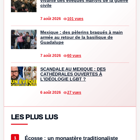
vivante des évêques martyrs de la guerre
civile
7 août 2026
101 vues
Mexique : des pèlerins braqués à main
armée au retour de la basilique de
Guadalupe
7 août 2026
60 vues
SCANDALE AU MEXIQUE : DES
CATHÉDRALES OUVERTES À
L’IDÉOLOGIE LGBT ?
6 août 2026
27 vues
LES PLUS LUS
Écosse : un monastère traditionaliste