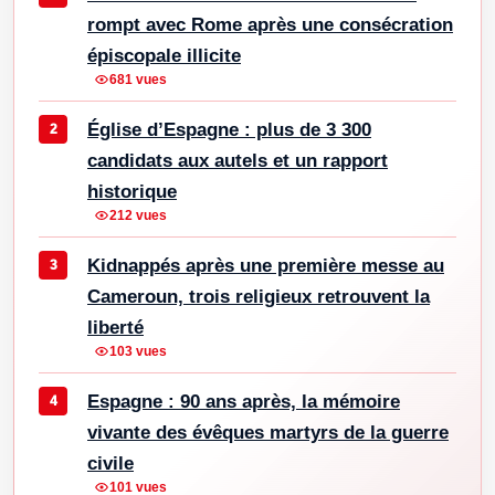
rompt avec Rome après une consécration
épiscopale illicite
681 vues
Église d’Espagne : plus de 3 300
candidats aux autels et un rapport
historique
212 vues
Kidnappés après une première messe au
Cameroun, trois religieux retrouvent la
liberté
103 vues
Espagne : 90 ans après, la mémoire
vivante des évêques martyrs de la guerre
civile
101 vues