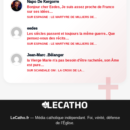
Napo De Kergorre
Bonjour cher Eedes, Je suis assez proche de Franco
sur ses idées…
SUR ESPAGNE : LE MARTYRE DE MILLIERS DE…
eedes
Les siècles passent et toujours la même guerre.. Que
pensez-vous des récits…
SUR ESPAGNE : LE MARTYRE DE MILLIERS DE…
Jean-Marc .Bélanger
la Vierge Marie n'a pas besoin d'être rachetée, son Âme
est pure…
SUR SCANDALE OM : LA CROIX DE LA…
LeCatho.fr
— Média catholique indépendant. Foi, vérité, défense
de l’Église.