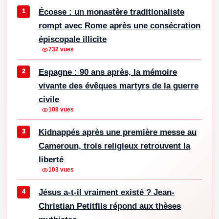
Écosse : un monastère traditionaliste
rompt avec Rome après une consécration
épiscopale illicite
732 vues
Espagne : 90 ans après, la mémoire
vivante des évêques martyrs de la guerre
civile
108 vues
Kidnappés après une première messe au
Cameroun, trois religieux retrouvent la
liberté
103 vues
Jésus a-t-il vraiment existé ? Jean-
Christian Petitfils répond aux thèses