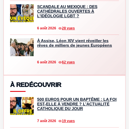
SCANDALE AU MEXIQUE : DES
CATHÉDRALES OUVERTES À
L’IDÉOLOGIE LGBT ?
6 août 2026
28 vues
À Assise, Léon XIV vient réveiller les
rêves de milliers de jeunes Européens
6 août 2026
62 vues
À REDÉCOUVRIR
500 EUROS POUR UN BAPTÊME : LA FOI
EST-ELLE À VENDRE ? L’ACTUALITÉ
CATHOLIQUE DU JOUR
7 août 2026
19 vues