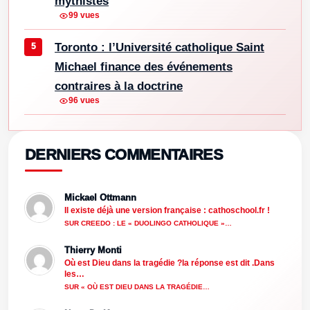
mythistes
99 vues
Toronto : l’Université catholique Saint
Michael finance des événements
contraires à la doctrine
96 vues
DERNIERS COMMENTAIRES
Mickael Ottmann
Il existe déjà une version française : cathoschool.fr !
SUR CREEDO : LE « DUOLINGO CATHOLIQUE »…
Thierry Monti
Où est Dieu dans la tragédie ?la réponse est dit .Dans
les…
SUR « OÙ EST DIEU DANS LA TRAGÉDIE…