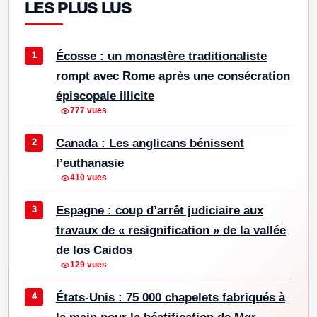
LES PLUS LUS
Écosse : un monastère traditionaliste
rompt avec Rome après une consécration
épiscopale illicite
777 vues
Canada : Les anglicans bénissent
l’euthanasie
410 vues
Espagne : coup d’arrêt judiciaire aux
travaux de « resignification » de la vallée
de los Caidos
129 vues
États-Unis : 75 000 chapelets fabriqués à