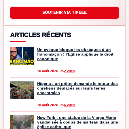
SOUTENIR VIA PAYPAL
SOUTENIR VIA TIPEEE
ARTICLES RÉCENTS
Un évêque bloque les obsèques d’un
franc-maçon : l’Église applique le droit
canonique
10 août 2026
2 vues
Nigeria : un prêtre demande le retour des
chrétiens déplacés sur leurs terres
ancestrales
10 août 2026
6 vues
New York : une statue de la Vierge Marie
vandalisée à coups de marteau dans une
église catholique