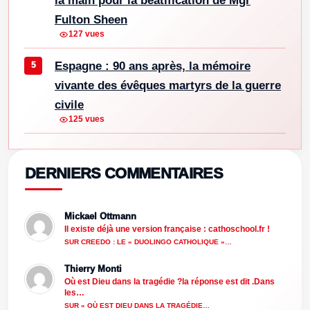
la main pour la béatification de Mgr
Fulton Sheen
127 vues
Espagne : 90 ans après, la mémoire
vivante des évêques martyrs de la guerre
civile
125 vues
DERNIERS COMMENTAIRES
Mickael Ottmann
Il existe déjà une version française : cathoschool.fr !
SUR CREEDO : LE « DUOLINGO CATHOLIQUE »…
Thierry Monti
Où est Dieu dans la tragédie ?la réponse est dit .Dans
les…
SUR « OÙ EST DIEU DANS LA TRAGÉDIE…