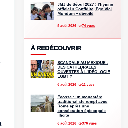
JMJ de Séoul 2027 : l’hymne
officiel « Confidite, Ego Vici
Mundum » dévoilé
5 août 2026
74 vues
À REDÉCOUVRIR
r
SCANDALE AU MEXIQUE :
DES CATHÉDRALES
OUVERTES À L’IDÉOLOGIE
LGBT ?
6 août 2026
11 vues
Écosse : un monastère
traditionaliste rompt avec
Rome après une
consécration épiscopale
illicite
t
6 août 2026
376 vues