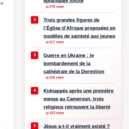
épiscopale illicite
»
376 vues
Trois grandes figures de
l’Église d’Afrique proposées en
modèles de sainteté aux jeunes
117 vues
Guerre en Ukraine : le
bombardement de la
cathédrale de la Dormition
116 vues
Kidnappés après une première
messe au Cameroun, trois
religieux retrouvent la liberté
103 vues
Jésus a-t-il vraiment existé ?