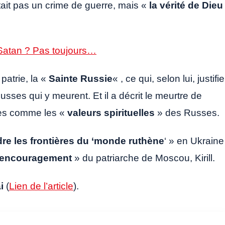
’était pas un crime de guerre, mais «
la vérité de Dieu
 Satan ? Pas toujours…
patrie, la «
Sainte Russie
« , ce qui, selon lui, justifie
usses qui y meurent. Et il a décrit le meurtre de
nnes comme les «
valeurs spirituelles
» des Russes.
re les frontières du ‘monde ruthène
‘ » en Ukraine
d’encouragement
» du patriarche de Moscou, Kirill.
ai
(
Lien de l’article
).