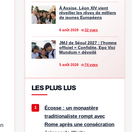
À Assise, Léon XIV vient
réveiller les rêves de milliers
de jeunes Européens
6 août 2026
32 vues
JMJ de Séoul 2027 : l’hymne
officiel « Confidite, Ego Vici
Mundum » dévoilé
5 août 2026
74 vues
LES PLUS LUS
Écosse : un monastère
traditionaliste rompt avec
Rome après une consécration
on