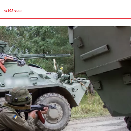
—
108 vues