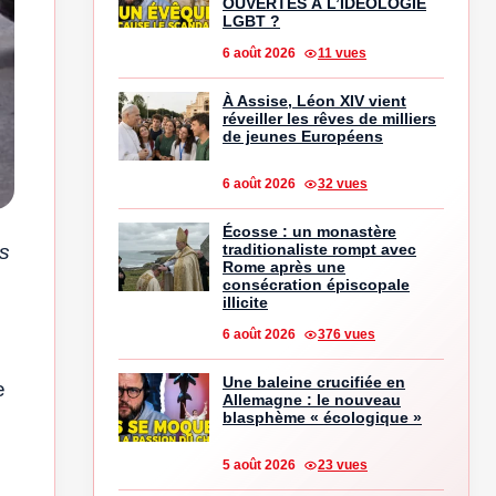
OUVERTES À L’IDÉOLOGIE
LGBT ?
6 août 2026
11 vues
À Assise, Léon XIV vient
réveiller les rêves de milliers
de jeunes Européens
6 août 2026
32 vues
Écosse : un monastère
is
traditionaliste rompt avec
Rome après une
consécration épiscopale
illicite
6 août 2026
376 vues
Une baleine crucifiée en
e
Allemagne : le nouveau
blasphème « écologique »
5 août 2026
23 vues