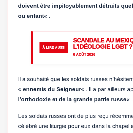
doivent être impitoyablement détruits quell
ou enfant
« .
SCANDALE AU MEXIQ
L’IDÉOLOGIE LGBT ?
À LIRE AUSSI
6 AOÛT 2026
Il a souhaité que les soldats russes n’hésitent
«
ennemis du Seigneur
« . Il a par ailleur
l’orthodoxie et de la grande patrie russe
« .
Les soldats russes ont de plus reçu récemmen
célébré une liturgie pour eux dans la chapell