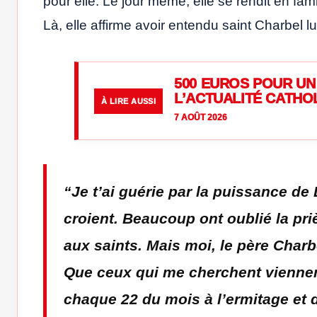
pour elle. Le jour même, elle se rendit en fa
Là, elle affirme avoir entendu saint Charbel lui
500 EUROS POUR UN 
L’ACTUALITÉ CATHO
À LIRE AUSSI
7 AOÛT 2026
“
Je t’ai guérie par la puissance de
croient. Beaucoup ont oublié la pri
aux saints. Mais moi, le père Charbe
Que ceux qui me cherchent viennent
chaque 22 du mois à l’ermitage et d