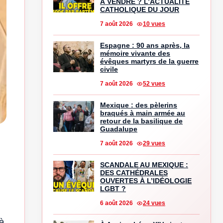
À VENDRE ? L’ACTUALITÉ
CATHOLIQUE DU JOUR
7 août 2026
10 vues
Espagne : 90 ans après, la
mémoire vivante des
évêques martyrs de la guerre
civile
7 août 2026
52 vues
Mexique : des pèlerins
braqués à main armée au
retour de la basilique de
Guadalupe
7 août 2026
29 vues
SCANDALE AU MEXIQUE :
DES CATHÉDRALES
OUVERTES À L’IDÉOLOGIE
LGBT ?
6 août 2026
24 vues
 à