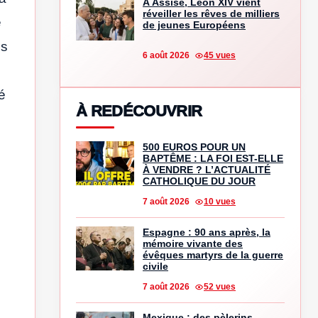
À Assise, Léon XIV vient
réveiller les rêves de milliers
e
de jeunes Européens
is
6 août 2026
45 vues
é
À REDÉCOUVRIR
500 EUROS POUR UN
BAPTÊME : LA FOI EST-ELLE
À VENDRE ? L’ACTUALITÉ
CATHOLIQUE DU JOUR
7 août 2026
10 vues
Espagne : 90 ans après, la
mémoire vivante des
évêques martyrs de la guerre
civile
7 août 2026
52 vues
e
Mexique : des pèlerins