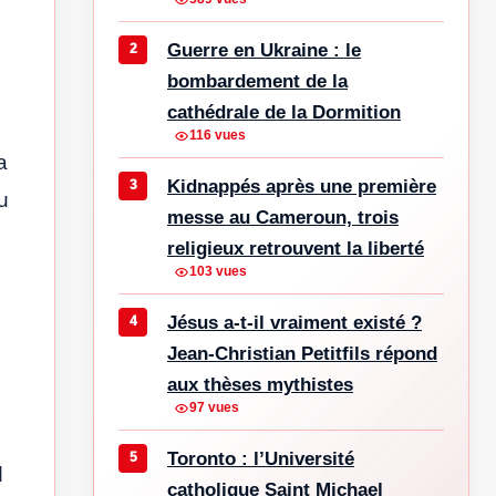
Guerre en Ukraine : le
bombardement de la
cathédrale de la Dormition
116 vues
a
Kidnappés après une première
u
messe au Cameroun, trois
religieux retrouvent la liberté
103 vues
Jésus a-t-il vraiment existé ?
Jean-Christian Petitfils répond
aux thèses mythistes
97 vues
Toronto : l’Université
d
catholique Saint Michael