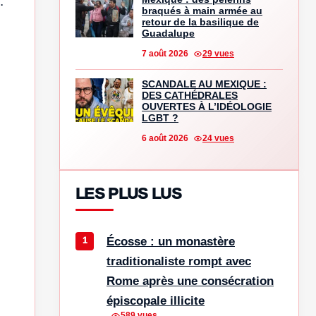
.
braqués à main armée au
retour de la basilique de
Guadalupe
7 août 2026
29 vues
SCANDALE AU MEXIQUE :
DES CATHÉDRALES
OUVERTES À L’IDÉOLOGIE
LGBT ?
6 août 2026
24 vues
LES PLUS LUS
Écosse : un monastère
traditionaliste rompt avec
Rome après une consécration
épiscopale illicite
589 vues