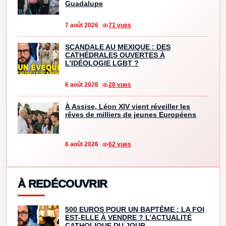
Guadalupe
7 août 2026
71 vues
SCANDALE AU MEXIQUE : DES
CATHÉDRALES OUVERTES À
L’IDÉOLOGIE LGBT ?
6 août 2026
28 vues
À Assise, Léon XIV vient réveiller les
rêves de milliers de jeunes Européens
6 août 2026
62 vues
À REDÉCOUVRIR
500 EUROS POUR UN BAPTÊME : LA FOI
EST-ELLE À VENDRE ? L’ACTUALITÉ
CATHOLIQUE DU JOUR