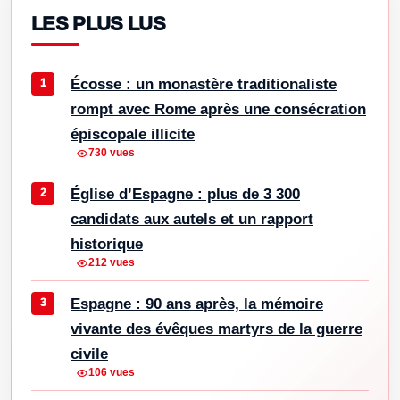
LES PLUS LUS
Écosse : un monastère traditionaliste
rompt avec Rome après une consécration
épiscopale illicite
730 vues
Église d’Espagne : plus de 3 300
candidats aux autels et un rapport
historique
212 vues
Espagne : 90 ans après, la mémoire
vivante des évêques martyrs de la guerre
civile
106 vues