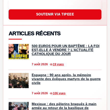
SOUTENIR VIA PAYPAL
SOUTENIR VIA TIPEEE
ARTICLES RÉCENTS
500 EUROS POUR UN BAPTÊME : LA FOI
EST-ELLE À VENDRE ? L’ACTUALITÉ
CATHOLIQUE DU JOUR
7 août 2026
19 vues
Espagne : 90 ans après, la mémoire
vivante des évêques martyrs de la guerre
civile
7 août 2026
106 vues
Mexique : des pèlerins braqués à main
armée au retour de la basilique de