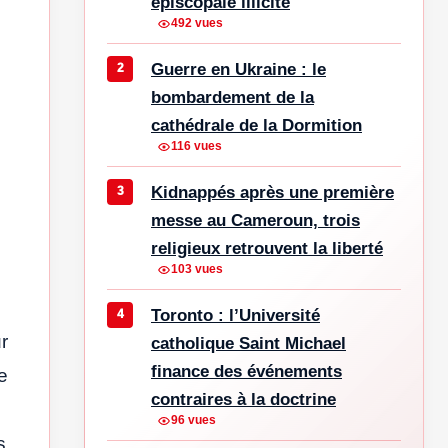
épiscopale illicite
492 vues
Guerre en Ukraine : le
bombardement de la
cathédrale de la Dormition
116 vues
Kidnappés après une première
messe au Cameroun, trois
religieux retrouvent la liberté
103 vues
Toronto : l’Université
r
catholique Saint Michael
finance des événements
e
contraires à la doctrine
96 vues
s