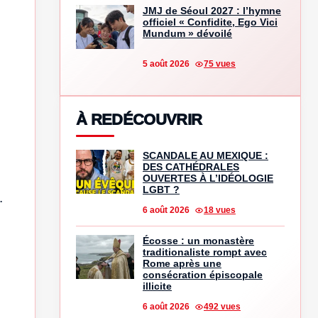
JMJ de Séoul 2027 : l’hymne
officiel « Confidite, Ego Vici
Mundum » dévoilé
5 août 2026
75 vues
À REDÉCOUVRIR
SCANDALE AU MEXIQUE :
DES CATHÉDRALES
OUVERTES À L’IDÉOLOGIE
LGBT ?
.
6 août 2026
18 vues
Écosse : un monastère
traditionaliste rompt avec
Rome après une
consécration épiscopale
illicite
6 août 2026
492 vues