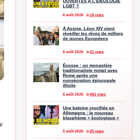
OUVERTES À L’IDÉOLOGIE
LGBT ?
6 août 2026
18 vues
À Assise, Léon XIV vient
réveiller les rêves de milliers
de jeunes Européens
6 août 2026
41 vues
Écosse : un monastère
traditionaliste rompt avec
Rome après une
consécration épiscopale
illicite
6 août 2026
492 vues
Une baleine crucifiée en
Allemagne : le nouveau
blasphème « écologique »
ir
5 août 2026
25 vues