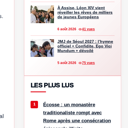
À Assise, Léon XIV vient
réveiller les rêves de milliers
s.
de jeunes Européens
6 août 2026
41 vues
JMJ de Séoul 2027 : l’hymne
officiel « Confidite, Ego Vici
Mundum » dévoilé
5 août 2026
75 vues
LES PLUS LUS
Écosse : un monastère
traditionaliste rompt avec
al
Rome après une consécration