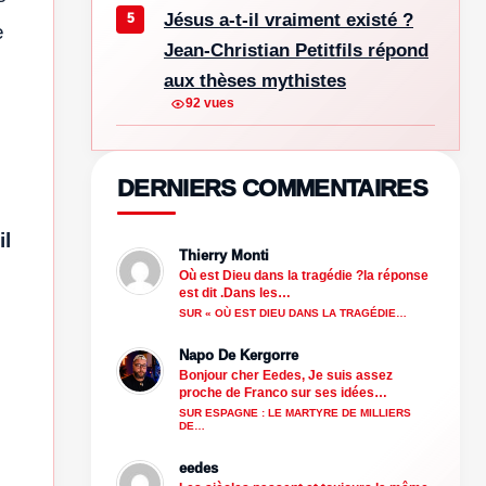
Jésus a-t-il vraiment existé ?
e
Jean-Christian Petitfils répond
aux thèses mythistes
92 vues
DERNIERS COMMENTAIRES
il
Thierry Monti
Où est Dieu dans la tragédie ?la réponse
est dit .Dans les…
SUR « OÙ EST DIEU DANS LA TRAGÉDIE…
Napo De Kergorre
Bonjour cher Eedes, Je suis assez
proche de Franco sur ses idées…
SUR ESPAGNE : LE MARTYRE DE MILLIERS
DE…
eedes