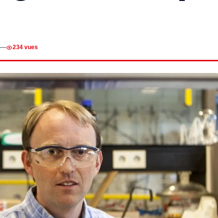
—
234 vues