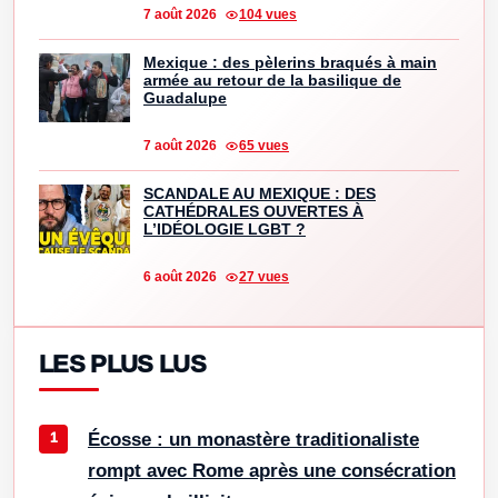
7 août 2026
104 vues
Mexique : des pèlerins braqués à main
armée au retour de la basilique de
Guadalupe
7 août 2026
65 vues
SCANDALE AU MEXIQUE : DES
CATHÉDRALES OUVERTES À
L’IDÉOLOGIE LGBT ?
6 août 2026
27 vues
LES PLUS LUS
Écosse : un monastère traditionaliste
rompt avec Rome après une consécration