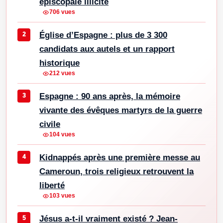
épiscopale illicite
706 vues
Église d’Espagne : plus de 3 300
candidats aux autels et un rapport
historique
212 vues
Espagne : 90 ans après, la mémoire
vivante des évêques martyrs de la guerre
civile
104 vues
Kidnappés après une première messe au
Cameroun, trois religieux retrouvent la
liberté
103 vues
Jésus a-t-il vraiment existé ? Jean-