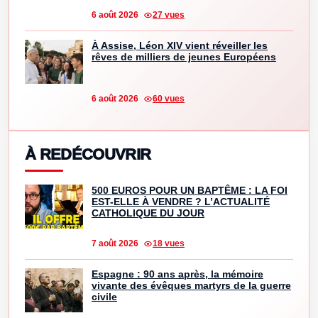
6 août 2026
27 vues
À Assise, Léon XIV vient réveiller les
rêves de milliers de jeunes Européens
6 août 2026
60 vues
À REDÉCOUVRIR
500 EUROS POUR UN BAPTÊME : LA FOI
EST-ELLE À VENDRE ? L’ACTUALITÉ
CATHOLIQUE DU JOUR
7 août 2026
18 vues
Espagne : 90 ans après, la mémoire
vivante des évêques martyrs de la guerre
civile