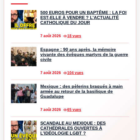
500 EUROS POUR UN BAPTÊME : LA FOI
EST-ELLE À VENDRE ? L’ACTUALITÉ
CATHOLIQUE DU JOUR
7 août 2026
18 vues
Espagne : 90 ans après, la mémoire
vivante des évêques martyrs de la guerre
civile
7 août 2026
104 vues
Mexique : des pèlerins braqués à main
armée au retour de la basilique de
Guadalupe
7 août 2026
65 vues
SCANDALE AU MEXIQUE : DES
CATHÉDRALES OUVERTES À
L’IDÉOLOGIE LGBT ?