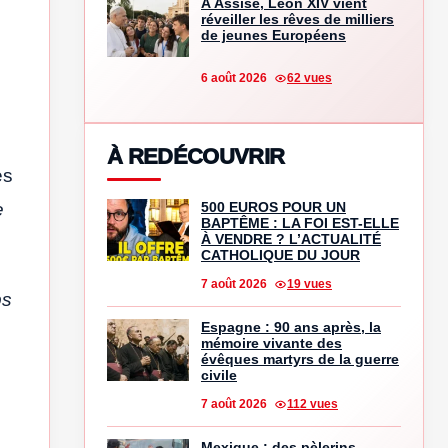
À Assise, Léon XIV vient
réveiller les rêves de milliers
de jeunes Européens
6 août 2026
62 vues
À REDÉCOUVRIR
es
500 EUROS POUR UN
e
BAPTÊME : LA FOI EST-ELLE
À VENDRE ? L’ACTUALITÉ
CATHOLIQUE DU JOUR
7 août 2026
19 vues
ps
Espagne : 90 ans après, la
mémoire vivante des
évêques martyrs de la guerre
civile
7 août 2026
112 vues
Mexique : des pèlerins