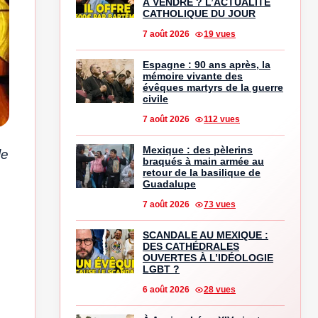
À VENDRE ? L’ACTUALITÉ
CATHOLIQUE DU JOUR
7 août 2026
19 vues
Espagne : 90 ans après, la
mémoire vivante des
évêques martyrs de la guerre
civile
7 août 2026
112 vues
Mexique : des pèlerins
le
braqués à main armée au
retour de la basilique de
Guadalupe
7 août 2026
73 vues
SCANDALE AU MEXIQUE :
DES CATHÉDRALES
OUVERTES À L’IDÉOLOGIE
LGBT ?
6 août 2026
28 vues