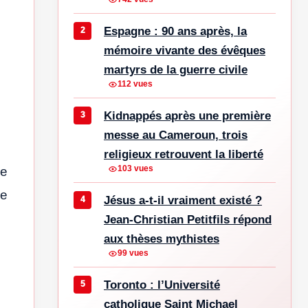
Espagne : 90 ans après, la
mémoire vivante des évêques
martyrs de la guerre civile
112 vues
Kidnappés après une première
messe au Cameroun, trois
religieux retrouvent la liberté
103 vues
me
me
Jésus a-t-il vraiment existé ?
Jean-Christian Petitfils répond
aux thèses mythistes
99 vues
Toronto : l’Université
catholique Saint Michael