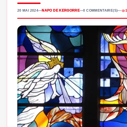
20 MAI 2024
—
NAPO DE KERGORRE
—
0 COMMENTAIRE(S)
—