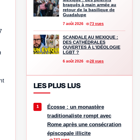
braqués à main armée au
retour de la basilique de
Guadalupe
7 août 2026
73 vues
7
SCANDALE AU MEXIQUE :
DES CATHÉDRALES
OUVERTES À L’IDÉOLOGIE
a
LGBT ?
6 août 2026
28 vues
nt
LES PLUS LUS
Écosse : un monastère
traditionaliste rompt avec
Rome après une consécration
épiscopale illicite
742 vues