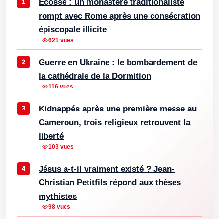
Écosse : un monastère traditionaliste
rompt avec Rome après une consécration
épiscopale illicite
621 vues
Guerre en Ukraine : le bombardement de
la cathédrale de la Dormition
116 vues
Kidnappés après une première messe au
Cameroun, trois religieux retrouvent la
liberté
103 vues
Jésus a-t-il vraiment existé ? Jean-
Christian Petitfils répond aux thèses
mythistes
98 vues