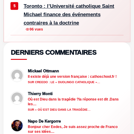
Toronto : l’Université catholique Saint
Michael finance des événements
contraires à la doctrine
96 vues
DERNIERS COMMENTAIRES
Mickael Ottmann
Il existe déjà une version française : cathoschool.fr !
SUR CREEDO : LE « DUOLINGO CATHOLIQUE »…
Thierry Monti
Où est Dieu dans la tragédie ?la réponse est dit .Dans
les…
SUR « OÙ EST DIEU DANS LA TRAGÉDIE…
Napo De Kergorre
Bonjour cher Eedes, Je suis assez proche de Franco
sur ses idées…