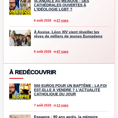
SCANDALE AU MEXIQUE : DES
CATHÉDRALES OUVERTES À
L’IDÉOLOGIE LGBT ?
6 août 2026
27 vues
À Assise, Léon XIV vient réveiller les
rêves de milliers de jeunes Européens
6 août 2026
47 vues
À REDÉCOUVRIR
500 EUROS POUR UN BAPTÊME : LA FOI
EST-ELLE À VENDRE ? L’ACTUALITÉ
CATHOLIQUE DU JOUR
7 août 2026
13 vues
Espagne : 90 ans après, la mémoire