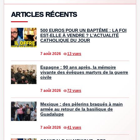
ARTICLES RÉCENTS
500 EUROS POUR UN BAPTÊME : LA FOI
EST-ELLE À VENDRE ? L’ACTUALITÉ
CATHOLIQUE DU JOUR
7 août 2026
13 vues
Espagne : 90 ans après, la mémoire
vivante des évêques martyrs de la guerre
civile
7 août 2026
72 vues
Mexique : des pèlerins braqués à main
armée au retour de la basilique de
Guadalupe
7 août 2026
41 vues