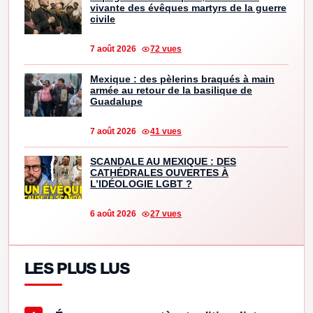
vivante des évêques martyrs de la guerre
civile
7 août 2026
72 vues
Mexique : des pèlerins braqués à main
armée au retour de la basilique de
Guadalupe
7 août 2026
41 vues
SCANDALE AU MEXIQUE : DES
CATHÉDRALES OUVERTES À
L’IDÉOLOGIE LGBT ?
6 août 2026
27 vues
LES PLUS LUS