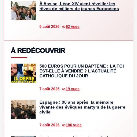
À Assise, Léon XIV vient réveiller les
rêves de milliers de jeunes Européens
6 août 2026
62 vues
À REDÉCOUVRIR
500 EUROS POUR UN BAPTÊME : LA FOI
EST-ELLE À VENDRE ? L’ACTUALITÉ
CATHOLIQUE DU JOUR
7 août 2026
19 vues
Espagne : 90 ans après, la mémoire
vivante des évêques martyrs de la guerre
civile
7 août 2026
106 vues