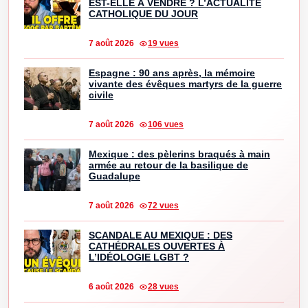
EST-ELLE À VENDRE ? L’ACTUALITÉ
CATHOLIQUE DU JOUR
7 août 2026
19 vues
Espagne : 90 ans après, la mémoire
vivante des évêques martyrs de la guerre
civile
7 août 2026
106 vues
Mexique : des pèlerins braqués à main
armée au retour de la basilique de
Guadalupe
7 août 2026
72 vues
SCANDALE AU MEXIQUE : DES
CATHÉDRALES OUVERTES À
L’IDÉOLOGIE LGBT ?
6 août 2026
28 vues