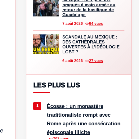
braqués à main armée au
retour de la basilique de
Guadalupe
7 août 2026
64 vues
SCANDALE AU MEXIQUE :
DES CATHÉDRALES
OUVERTES À L’IDÉOLOGIE
s
LGBT ?
6 août 2026
27 vues
LES PLUS LUS
Écosse : un monastère
traditionaliste rompt avec
Rome après une consécration
re
épiscopale illicite
702 vues