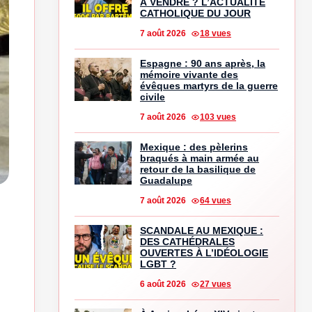
À VENDRE ? L’ACTUALITÉ
CATHOLIQUE DU JOUR
7 août 2026
18 vues
Espagne : 90 ans après, la
mémoire vivante des
évêques martyrs de la guerre
civile
7 août 2026
103 vues
Mexique : des pèlerins
braqués à main armée au
retour de la basilique de
Guadalupe
7 août 2026
64 vues
SCANDALE AU MEXIQUE :
DES CATHÉDRALES
OUVERTES À L’IDÉOLOGIE
LGBT ?
6 août 2026
27 vues