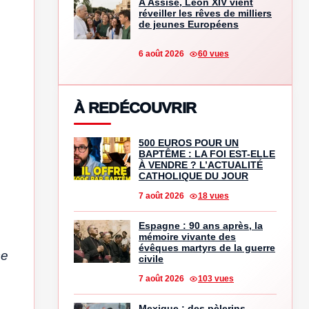
À Assise, Léon XIV vient
réveiller les rêves de milliers
de jeunes Européens
6 août 2026
60 vues
À REDÉCOUVRIR
500 EUROS POUR UN
BAPTÊME : LA FOI EST-ELLE
À VENDRE ? L’ACTUALITÉ
CATHOLIQUE DU JOUR
7 août 2026
18 vues
Espagne : 90 ans après, la
mémoire vivante des
évêques martyrs de la guerre
ce
civile
7 août 2026
103 vues
Mexique : des pèlerins