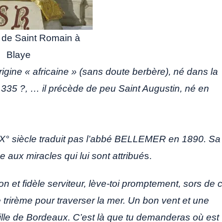
e de Saint Romain à
Blaye
rigine « africaine » (sans doute berbère), né dans la
n 335 ?, … il précède de peu Saint Augustin, né en
u X° siècle traduit pas l’abbé BELLEMER en 1890. Sa
e aux miracles qui lui sont attribué
s.
on et fidèle serviteur, lève-toi promptement, sors de 
e trirème pour traverser la mer. Un bon vent et une
ille de Bordeaux. C’est là que tu demanderas où est