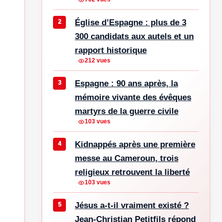
Église d’Espagne : plus de 3
300 candidats aux autels et un
rapport historique
212 vues
Espagne : 90 ans après, la
mémoire vivante des évêques
martyrs de la guerre civile
103 vues
Kidnappés après une première
messe au Cameroun, trois
religieux retrouvent la liberté
103 vues
Jésus a-t-il vraiment existé ?
Jean-Christian Petitfils répond