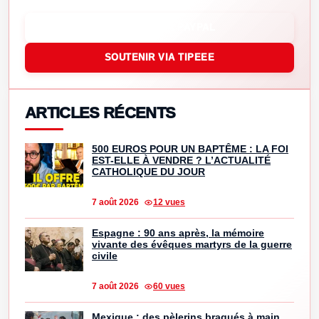
SOUTENIR VIA PAYPAL
SOUTENIR VIA TIPEEE
ARTICLES RÉCENTS
500 EUROS POUR UN BAPTÊME : LA FOI
EST-ELLE À VENDRE ? L’ACTUALITÉ
CATHOLIQUE DU JOUR
7 août 2026
12 vues
Espagne : 90 ans après, la mémoire
vivante des évêques martyrs de la guerre
civile
7 août 2026
60 vues
Mexique : des pèlerins braqués à main