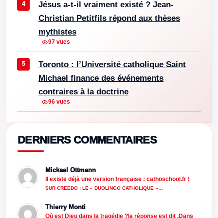
Jésus a-t-il vraiment existé ? Jean-
Christian Petitfils répond aux thèses
mythistes
97 vues
Toronto : l’Université catholique Saint
Michael finance des événements
contraires à la doctrine
96 vues
DERNIERS COMMENTAIRES
Mickael Ottmann
Il existe déjà une version française : cathoschool.fr !
SUR CREEDO : LE « DUOLINGO CATHOLIQUE »…
Thierry Monti
Où est Dieu dans la tragédie ?la réponse est dit .Dans