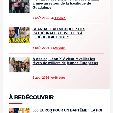
armée au retour de la basilique de
Guadalupe
7 août 2026
33 vues
SCANDALE AU MEXIQUE : DES
CATHÉDRALES OUVERTES À
L’IDÉOLOGIE LGBT ?
6 août 2026
24 vues
À Assise, Léon XIV vient réveiller les
rêves de milliers de jeunes Européens
6 août 2026
46 vues
À REDÉCOUVRIR
500 EUROS POUR UN BAPTÊME : LA FOI