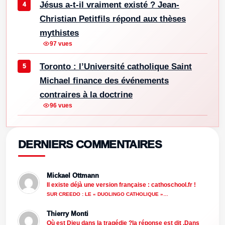
Jésus a-t-il vraiment existé ? Jean-
Christian Petitfils répond aux thèses
mythistes
97 vues
Toronto : l’Université catholique Saint
Michael finance des événements
contraires à la doctrine
96 vues
DERNIERS COMMENTAIRES
Mickael Ottmann
Il existe déjà une version française : cathoschool.fr !
SUR CREEDO : LE « DUOLINGO CATHOLIQUE »…
Thierry Monti
Où est Dieu dans la tragédie ?la réponse est dit .Dans