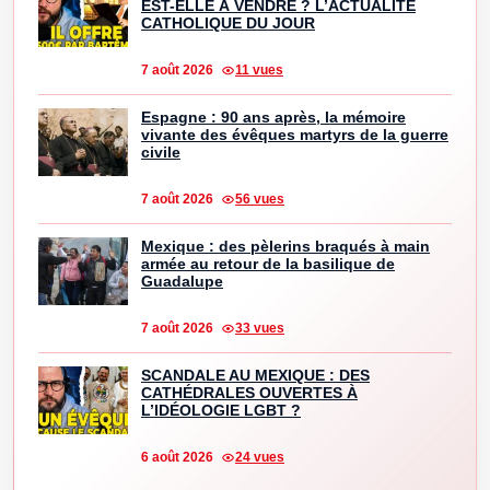
EST-ELLE À VENDRE ? L’ACTUALITÉ
CATHOLIQUE DU JOUR
7 août 2026
11 vues
Espagne : 90 ans après, la mémoire
vivante des évêques martyrs de la guerre
civile
7 août 2026
56 vues
Mexique : des pèlerins braqués à main
armée au retour de la basilique de
Guadalupe
7 août 2026
33 vues
SCANDALE AU MEXIQUE : DES
CATHÉDRALES OUVERTES À
L’IDÉOLOGIE LGBT ?
6 août 2026
24 vues