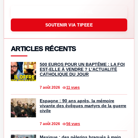
SOUTENIR VIA PAYPAL
SOUTENIR VIA TIPEEE
ARTICLES RÉCENTS
500 EUROS POUR UN BAPTÊME : LA FOI
EST-ELLE À VENDRE ? L’ACTUALITÉ
CATHOLIQUE DU JOUR
7 août 2026
11 vues
Espagne : 90 ans après, la mémoire
vivante des évêques martyrs de la guerre
civile
7 août 2026
56 vues
Mexique : des pèlerins braqués à main