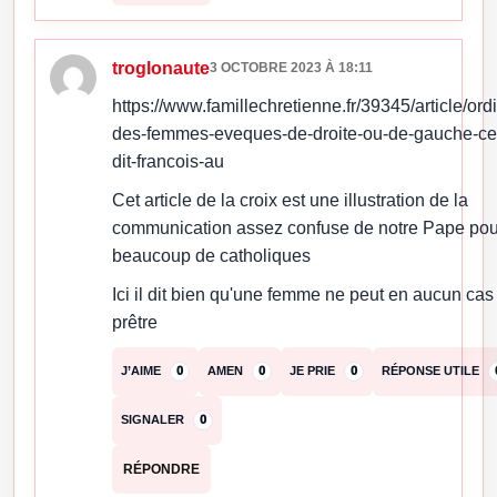
troglonaute
3 OCTOBRE 2023 À 18:11
https://www.famillechretienne.fr/39345/article/ord
des-femmes-eveques-de-droite-ou-de-gauche-ce
dit-francois-au
Cet article de la croix est une illustration de la
communication assez confuse de notre Pape pou
beaucoup de catholiques
Ici il dit bien qu'une femme ne peut en aucun cas
prêtre
J’AIME
0
AMEN
0
JE PRIE
0
RÉPONSE UTILE
SIGNALER
0
RÉPONDRE