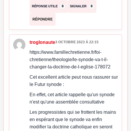
RÉPONSE UTILE
0
SIGNALER
0
RÉPONDRE
troglonaute
3 OCTOBRE 2023 À 22:15
https://www.famillechretienne.fr/foi-
chretienne/theologie/le-synode-va-t-il-
changer-la-doctrine-de-l-eglise-178072
Cet excellent article peut nous rassurer sur
le Futur synode :
En effet, cet article rappelle qu'un synode
n'est qu'une assemblée consultative
Les progressistes qui se frottent les mains
en espérant que le synode va enfin
modifier la doctrine catholique en seront