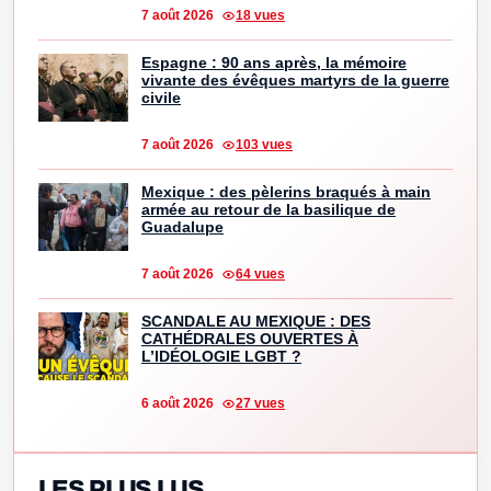
7 août 2026
18 vues
Espagne : 90 ans après, la mémoire
vivante des évêques martyrs de la guerre
civile
7 août 2026
103 vues
Mexique : des pèlerins braqués à main
armée au retour de la basilique de
Guadalupe
7 août 2026
64 vues
SCANDALE AU MEXIQUE : DES
CATHÉDRALES OUVERTES À
L’IDÉOLOGIE LGBT ?
6 août 2026
27 vues
LES PLUS LUS