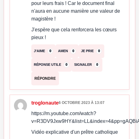
pour leurs frais ! Car le document final
n'aura en aucune manière une valeur de
magistère !
J'espère que cela renforcera les cœurs
pieux !
J’AIME
0
AMEN
0
JE PRIE
0
RÉPONSE UTILE
0
SIGNALER
0
RÉPONDRE
troglonaute
6 OCTOBRE 2023 À 13:07
https://m.youtube.com/watch?
v=R3DV9Jxw9HY&list=LL&index=4&pp=gAQB
Vidéo explicative d'un prêtre catholique