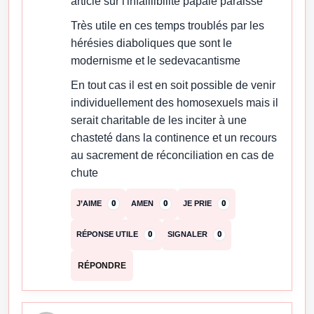
article sur l'infaillibilité papale paraisse
Très utile en ces temps troublés par les
hérésies diaboliques que sont le
modernisme et le sedevacantisme
En tout cas il est en soit possible de venir
individuellement des homosexuels mais il
serait charitable de les inciter à une
chasteté dans la continence et un recours
au sacrement de réconciliation en cas de
chute
J’AIME
0
AMEN
0
JE PRIE
0
RÉPONSE UTILE
0
SIGNALER
0
RÉPONDRE