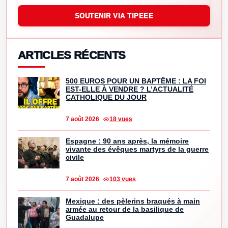
SOUTENIR VIA TIPEEE
ARTICLES RÉCENTS
500 EUROS POUR UN BAPTÊME : LA FOI
EST-ELLE À VENDRE ? L’ACTUALITÉ
CATHOLIQUE DU JOUR
7 août 2026
18 vues
Espagne : 90 ans après, la mémoire
vivante des évêques martyrs de la guerre
civile
7 août 2026
103 vues
Mexique : des pèlerins braqués à main
armée au retour de la basilique de
Guadalupe