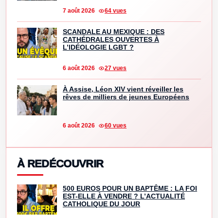
7 août 2026
64 vues
SCANDALE AU MEXIQUE : DES
CATHÉDRALES OUVERTES À
L’IDÉOLOGIE LGBT ?
6 août 2026
27 vues
À Assise, Léon XIV vient réveiller les
rêves de milliers de jeunes Européens
6 août 2026
60 vues
À REDÉCOUVRIR
500 EUROS POUR UN BAPTÊME : LA FOI
EST-ELLE À VENDRE ? L’ACTUALITÉ
CATHOLIQUE DU JOUR