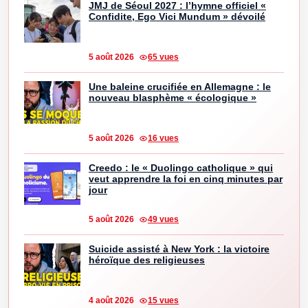
JMJ de Séoul 2027 : l’hymne officiel «
Confidite, Ego Vici Mundum » dévoilé
5 août 2026
65 vues
Une baleine crucifiée en Allemagne : le
nouveau blasphème « écologique »
5 août 2026
16 vues
Creedo : le « Duolingo catholique » qui
veut apprendre la foi en cinq minutes par
jour
5 août 2026
49 vues
Suicide assisté à New York : la victoire
héroïque des religieuses
4 août 2026
15 vues