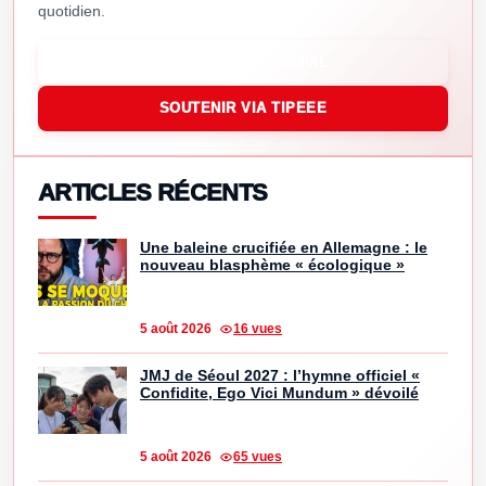
quotidien.
SOUTENIR VIA PAYPAL
SOUTENIR VIA TIPEEE
ARTICLES RÉCENTS
Une baleine crucifiée en Allemagne : le
nouveau blasphème « écologique »
5 août 2026
16 vues
JMJ de Séoul 2027 : l’hymne officiel «
Confidite, Ego Vici Mundum » dévoilé
5 août 2026
65 vues