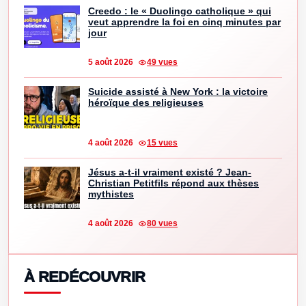
Creedo : le « Duolingo catholique » qui
veut apprendre la foi en cinq minutes par
jour
5 août 2026
49 vues
Suicide assisté à New York : la victoire
héroïque des religieuses
4 août 2026
15 vues
Jésus a-t-il vraiment existé ? Jean-
Christian Petitfils répond aux thèses
mythistes
4 août 2026
80 vues
À REDÉCOUVRIR