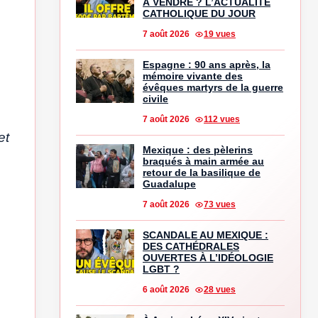
À VENDRE ? L’ACTUALITÉ
CATHOLIQUE DU JOUR
7 août 2026
19 vues
Espagne : 90 ans après, la
mémoire vivante des
évêques martyrs de la guerre
civile
7 août 2026
112 vues
et
Mexique : des pèlerins
braqués à main armée au
retour de la basilique de
Guadalupe
7 août 2026
73 vues
SCANDALE AU MEXIQUE :
DES CATHÉDRALES
OUVERTES À L’IDÉOLOGIE
LGBT ?
6 août 2026
28 vues