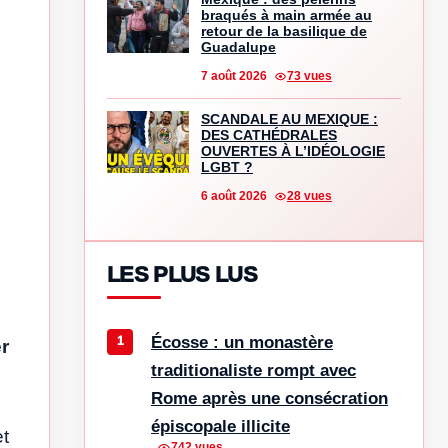
braqués à main armée au
retour de la basilique de
Guadalupe
7 août 2026
73 vues
SCANDALE AU MEXIQUE :
DES CATHÉDRALES
OUVERTES À L’IDÉOLOGIE
LGBT ?
6 août 2026
28 vues
LES PLUS LUS
Écosse : un monastère
r
traditionaliste rompt avec
Rome après une consécration
épiscopale illicite
et
742 vues