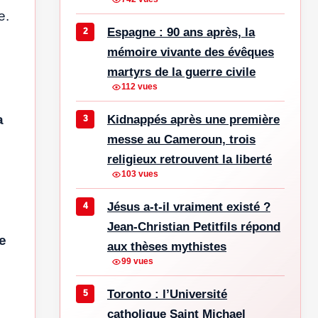
e.
Espagne : 90 ans après, la
mémoire vivante des évêques
martyrs de la guerre civile
112 vues
a
Kidnappés après une première
messe au Cameroun, trois
religieux retrouvent la liberté
103 vues
Jésus a-t-il vraiment existé ?
Jean-Christian Petitfils répond
re
aux thèses mythistes
99 vues
Toronto : l’Université
catholique Saint Michael