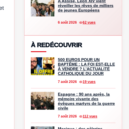
À Assise, Léon XIV vient
réveiller les rêves de milliers
et
de jeunes Européens
6 août 2026
62 vues
À REDÉCOUVRIR
e
500 EUROS POUR UN
BAPTÊME : LA FOI EST-ELLE
À VENDRE ? L’ACTUALITÉ
CATHOLIQUE DU JOUR
7 août 2026
19 vues
Espagne : 90 ans après, la
mémoire vivante des
évêques martyrs de la guerre
civile
7 août 2026
112 vues
Mexique : des pèlerins