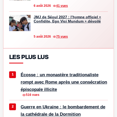
6 août 2026
41 vues
JMJ de Séoul 2027 : l’hymne officiel «
Confidite, Ego Vici Mundum » dévoilé
5 août 2026
75 vues
LES PLUS LUS
Écosse : un monastère traditionaliste
rompt avec Rome après une consécration
épiscopale illicite
516 vues
Guerre en Ukraine : le bombardement de
la cathédrale de la Dormition