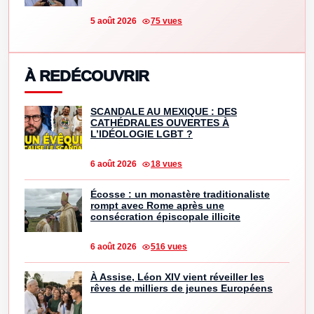
5 août 2026
75 vues
À REDÉCOUVRIR
SCANDALE AU MEXIQUE : DES
CATHÉDRALES OUVERTES À
L’IDÉOLOGIE LGBT ?
6 août 2026
18 vues
Écosse : un monastère traditionaliste
rompt avec Rome après une
consécration épiscopale illicite
6 août 2026
516 vues
À Assise, Léon XIV vient réveiller les
rêves de milliers de jeunes Européens