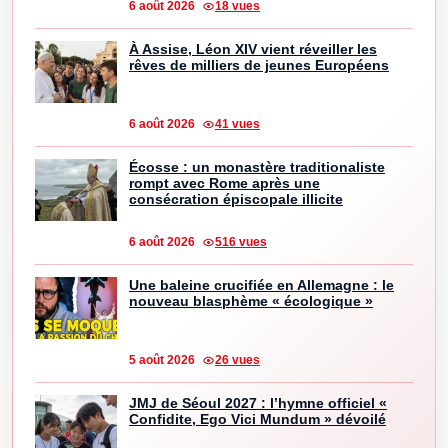
6 août 2026
18 vues
À Assise, Léon XIV vient réveiller les
rêves de milliers de jeunes Européens
6 août 2026
41 vues
Écosse : un monastère traditionaliste
rompt avec Rome après une
consécration épiscopale illicite
6 août 2026
516 vues
Une baleine crucifiée en Allemagne : le
nouveau blasphème « écologique »
5 août 2026
26 vues
JMJ de Séoul 2027 : l’hymne officiel «
Confidite, Ego Vici Mundum » dévoilé