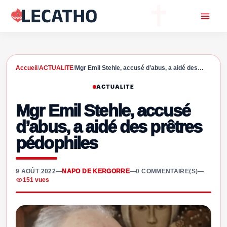
Accueil
/
ACTUALITE
/
Mgr Emil Stehle, accusé d’abus, a aidé des…
ACTUALITE
Mgr Emil Stehle, accusé
d’abus, a aidé des prêtres
pédophiles
9 AOÛT 2022
—
NAPO DE KERGORRE
—
0 COMMENTAIRE(S)
—
151 vues