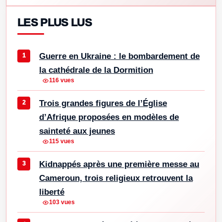
LES PLUS LUS
Guerre en Ukraine : le bombardement de
la cathédrale de la Dormition
116 vues
Trois grandes figures de l’Église
d’Afrique proposées en modèles de
sainteté aux jeunes
115 vues
Kidnappés après une première messe au
Cameroun, trois religieux retrouvent la
liberté
103 vues