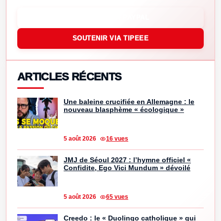
SOUTENIR VIA PAYPAL
SOUTENIR VIA TIPEEE
ARTICLES RÉCENTS
Une baleine crucifiée en Allemagne : le
nouveau blasphème « écologique »
5 août 2026
16 vues
JMJ de Séoul 2027 : l’hymne officiel «
Confidite, Ego Vici Mundum » dévoilé
5 août 2026
65 vues
Creedo : le « Duolingo catholique » qui