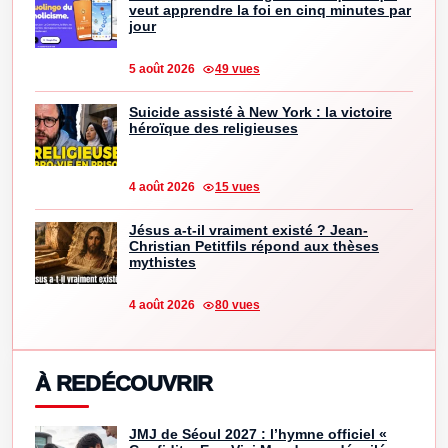
veut apprendre la foi en cinq minutes par
jour
5 août 2026
49 vues
Suicide assisté à New York : la victoire
héroïque des religieuses
4 août 2026
15 vues
Jésus a-t-il vraiment existé ? Jean-
Christian Petitfils répond aux thèses
mythistes
4 août 2026
80 vues
À REDÉCOUVRIR
JMJ de Séoul 2027 : l’hymne officiel «