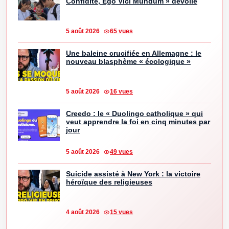
Confidite, Ego Vici Mundum » dévoilé
5 août 2026
65 vues
Une baleine crucifiée en Allemagne : le
nouveau blasphème « écologique »
5 août 2026
16 vues
Creedo : le « Duolingo catholique » qui
veut apprendre la foi en cinq minutes par
jour
5 août 2026
49 vues
Suicide assisté à New York : la victoire
héroïque des religieuses
4 août 2026
15 vues