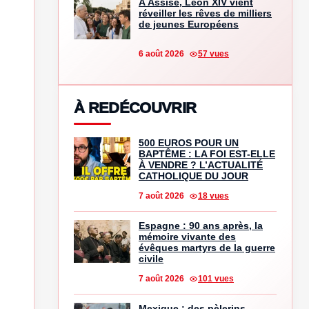
À Assise, Léon XIV vient
réveiller les rêves de milliers
de jeunes Européens
6 août 2026
57 vues
À REDÉCOUVRIR
500 EUROS POUR UN
BAPTÊME : LA FOI EST-ELLE
À VENDRE ? L’ACTUALITÉ
CATHOLIQUE DU JOUR
7 août 2026
18 vues
Espagne : 90 ans après, la
mémoire vivante des
évêques martyrs de la guerre
civile
7 août 2026
101 vues
Mexique : des pèlerins