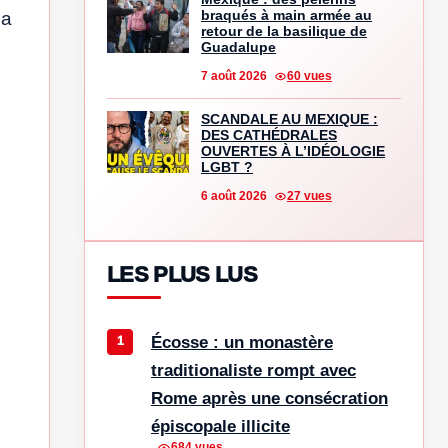
braqués à main armée au
la
retour de la basilique de
Guadalupe
7 août 2026
60 vues
SCANDALE AU MEXIQUE :
DES CATHÉDRALES
OUVERTES À L’IDÉOLOGIE
LGBT ?
6 août 2026
27 vues
LES PLUS LUS
Écosse : un monastère
traditionaliste rompt avec
Rome après une consécration
épiscopale illicite
684 vues