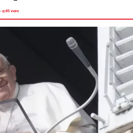
—
85 vues