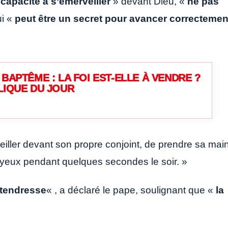
«
capacité à s’émerveiller
» devant Dieu, «
ne pas
ui «
peut être un secret pour avancer correctemen
BAPTÊME : LA FOI EST-ELLE À VENDRE ?
LIQUE DU JOUR
eiller devant son propre conjoint, de prendre sa mai
 yeux pendant quelques secondes le soir. »
 tendresse
« , a déclaré le pape, soulignant que «
la