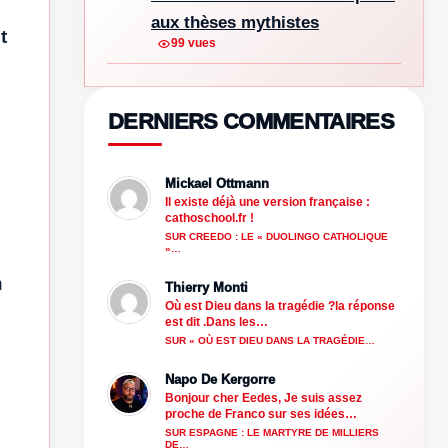
aux thèses mythistes
t
99 vues
DERNIERS COMMENTAIRES
Mickael Ottmann
Il existe déjà une version française :
cathoschool.fr !
SUR CREEDO : LE « DUOLINGO CATHOLIQUE
»…
n
Thierry Monti
Où est Dieu dans la tragédie ?la réponse
est dit .Dans les…
SUR « OÙ EST DIEU DANS LA TRAGÉDIE…
Napo De Kergorre
Bonjour cher Eedes, Je suis assez
proche de Franco sur ses idées…
SUR ESPAGNE : LE MARTYRE DE MILLIERS
DE…