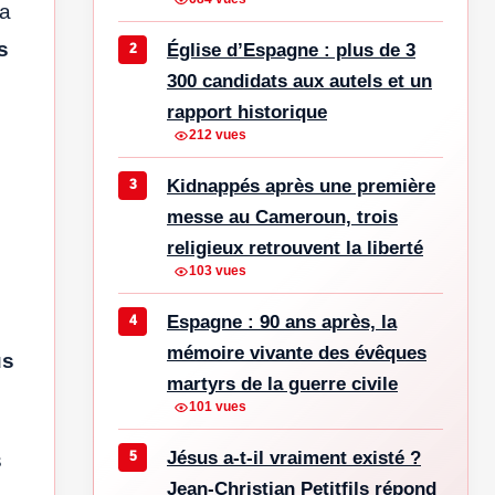
a
s
Église d’Espagne : plus de 3
300 candidats aux autels et un
rapport historique
212 vues
Kidnappés après une première
messe au Cameroun, trois
religieux retrouvent la liberté
103 vues
Espagne : 90 ans après, la
mémoire vivante des évêques
us
martyrs de la guerre civile
101 vues
Jésus a-t-il vraiment existé ?
s
Jean-Christian Petitfils répond