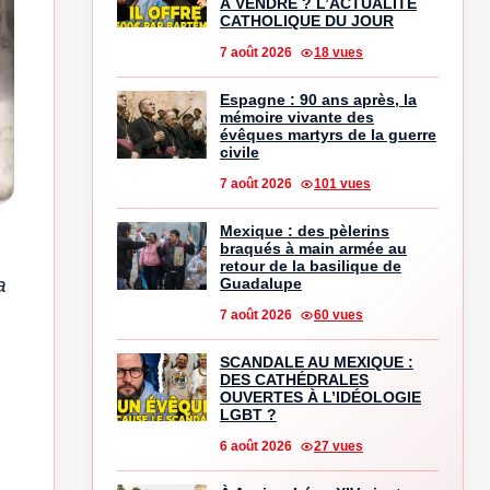
À VENDRE ? L’ACTUALITÉ
CATHOLIQUE DU JOUR
7 août 2026
18 vues
Espagne : 90 ans après, la
mémoire vivante des
évêques martyrs de la guerre
civile
7 août 2026
101 vues
Mexique : des pèlerins
braqués à main armée au
retour de la basilique de
a
Guadalupe
7 août 2026
60 vues
SCANDALE AU MEXIQUE :
DES CATHÉDRALES
OUVERTES À L’IDÉOLOGIE
LGBT ?
6 août 2026
27 vues