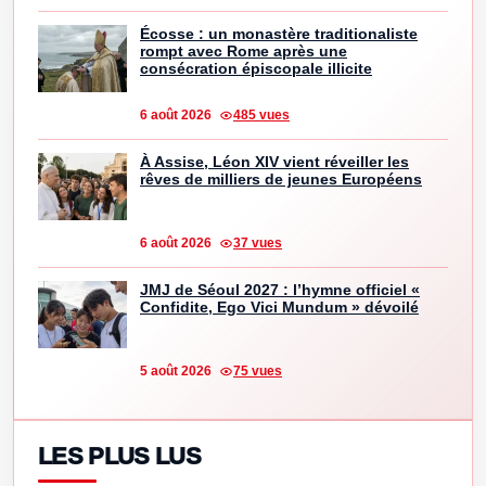
Écosse : un monastère traditionaliste
rompt avec Rome après une
consécration épiscopale illicite
6 août 2026
485 vues
À Assise, Léon XIV vient réveiller les
rêves de milliers de jeunes Européens
6 août 2026
37 vues
JMJ de Séoul 2027 : l’hymne officiel «
Confidite, Ego Vici Mundum » dévoilé
5 août 2026
75 vues
LES PLUS LUS